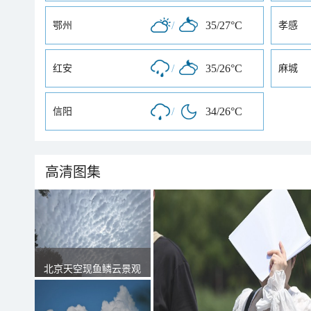
/
35/27°C
鄂州
孝感
/
35/26°C
红安
麻城
/
34/26°C
信阳
高清图集
北京天空现鱼鳞云景观