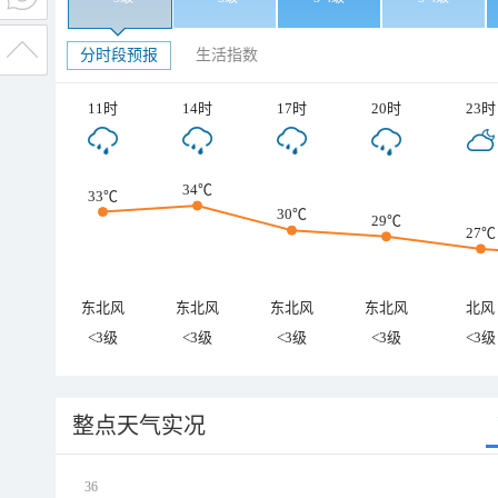
分时段预报
生活指数
11时
14时
17时
20时
23时
34℃
33℃
30℃
29℃
27℃
东北风
东北风
东北风
东北风
北风
<3级
<3级
<3级
<3级
<3级
整点天气实况
36