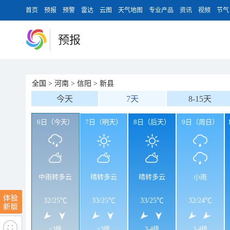
首页
预报
预警
雷达
云图
天气地图
专业产品
资讯
视频
节气
预报
全国
>
河南
>
信阳
>
新县
今天
7天
8-15天
6日（今天）
7日（明天）
8日（后天）
9日（周日）
中雨转多云
晴转多云
晴转多云
小雨
32
/
25℃
33
/
25℃
33
/
25℃
32
/
24℃
<3级
<3级
3-4级
3-4级