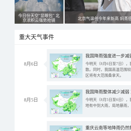
今日份天空“显眼包” 北
北京气温创今年来新高 焖蒸
京浓积云强势抢镜
重大天气事件
8月6日
今明天（8月6日至7日）
散。同时，我国高温范围较
区将有大范围桑拿天。
我国降雨整体减少减弱
8月5日
今明天（8月5日至6日）
地有中到大雨，局地暴雨，
重庆云南等地降雨仍然