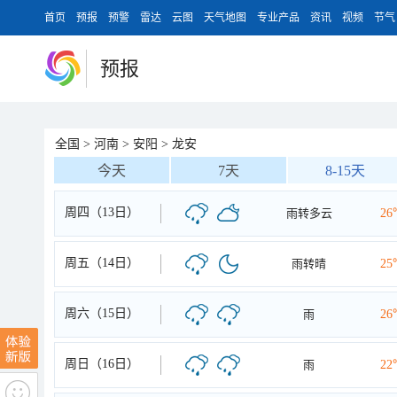
首页
预报
预警
雷达
云图
天气地图
专业产品
资讯
视频
节气
预报
全国
>
河南
>
安阳
>
龙安
今天
7天
8-15天
周四（13日）
雨转多云
26
周五（14日）
雨转晴
25
周六（15日）
雨
26
周日（16日）
雨
22