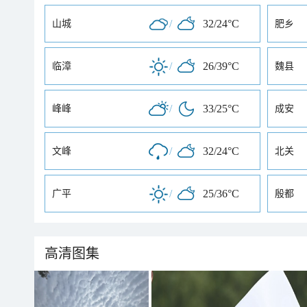
/
32/24°C
山城
肥乡
/
26/39°C
临漳
魏县
/
33/25°C
峰峰
成安
/
32/24°C
文峰
北关
/
25/36°C
广平
殷都
高清图集