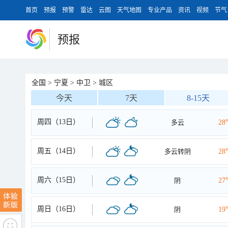
首页
预报
预警
雷达
云图
天气地图
专业产品
资讯
视频
节气
预报
全国
>
宁夏
>
中卫
>
城区
今天
7天
8-15天
周四（13日）
多云
28
周五（14日）
多云转阴
28
周六（15日）
阴
27
周日（16日）
阴
19