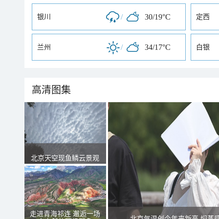
/
30/19°C
银川
定西
/
34/17°C
兰州
白银
高清图集
北京天空现鱼鳞云景观
走进青海祁连 邂逅一场
北京气温创今年来新高 焖蒸