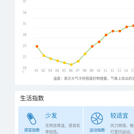
37
34
31
28
25
22
19
01
02
03
04
05
06
07
08
09
10
11
12
13
14
1
℃
温度：表示大气冷热程度的物理量，气象上给出的温
生活指数
少发
较适宜
无明显降温，感冒机
风力稍强，推
感冒指数
运动指数
率较低。
行室内运动。