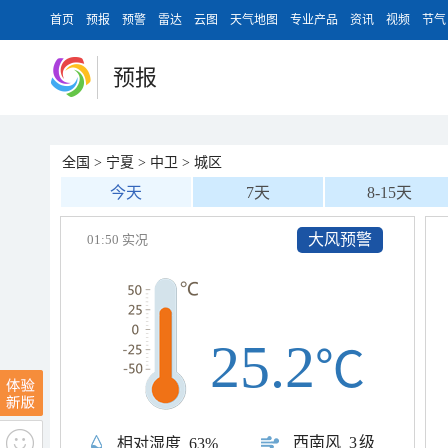
首页
预报
预警
雷达
云图
天气地图
专业产品
资讯
视频
节气
预报
全国
>
宁夏
>
中卫
>
城区
今天
7天
8-15天
大风预警
01:50 实况
25.2
℃
西南风
3级
相对湿度
63%