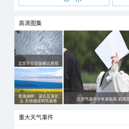
高清图集
北京天空现鱼鳞云景观
青海湖畔：湖光花海长
北京气温创今年来新高 焖蒸
云 天地铺成明亮画卷
重大天气事件