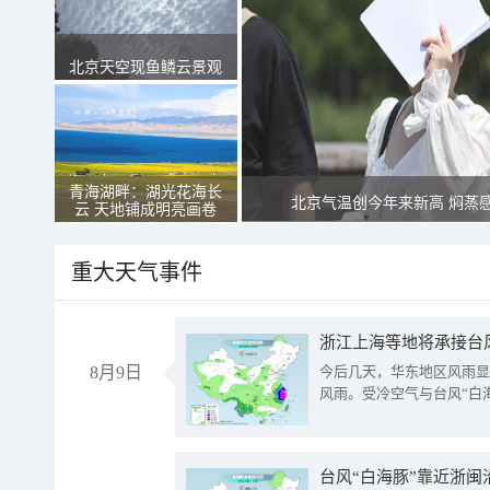
北京天空现鱼鳞云景观
青海湖畔：湖光花海长
北京气温创今年来新高 焖蒸
云 天地铺成明亮画卷
重大天气事件
浙江上海等地将承接台风
8月9日
今后几天，华东地区风雨显
风雨。受冷空气与台风“白
台风“白海豚”靠近浙闽