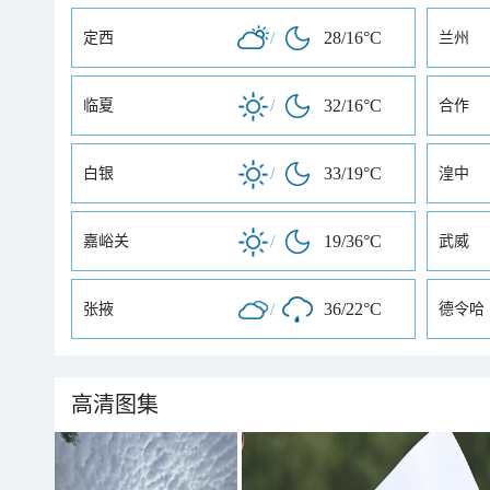
/
28/16°C
定西
兰州
/
32/16°C
临夏
合作
/
33/19°C
白银
湟中
/
19/36°C
嘉峪关
武威
/
36/22°C
张掖
德令哈
高清图集