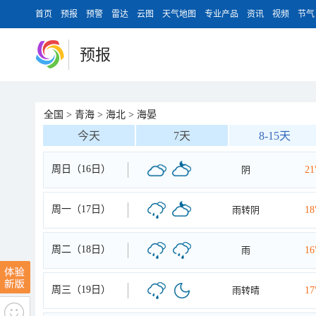
首页
预报
预警
雷达
云图
天气地图
专业产品
资讯
视频
节气
预报
全国
>
青海
>
海北
>
海晏
今天
7天
8-15天
周日（16日）
阴
2
周一（17日）
雨转阴
1
周二（18日）
雨
1
周三（19日）
雨转晴
1