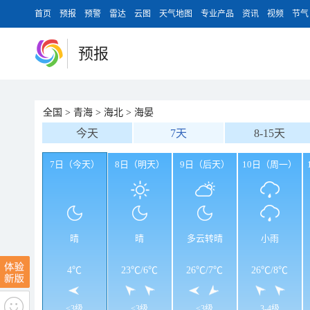
首页
预报
预警
雷达
云图
天气地图
专业产品
资讯
视频
节气
预报
全国
>
青海
>
海北
>
海晏
今天
7天
8-15天
7日（今天）
8日（明天）
9日（后天）
10日（周一）
晴
晴
多云转晴
小雨
4℃
23℃
/
6℃
26℃
/
7℃
26℃
/
8℃
<3级
<3级
<3级
3-4级