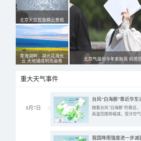
北京天空现鱼鳞云景观
青海湖畔：湖光花海长
北京气温创今年来新高 焖蒸
云 天地铺成明亮画卷
重大天气事件
台风“白海豚”靠近华东
8月7日
随着台风“白海豚”的靠近
高温范围将缩减，受冷空气