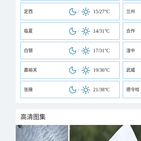
/
15/27°C
定西
兰州
/
14/31°C
临夏
合作
/
17/31°C
白银
湟中
/
19/36°C
嘉峪关
武威
/
21/38°C
张掖
德令哈
高清图集