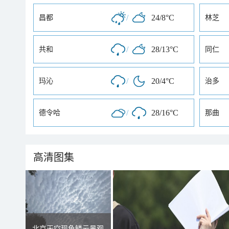
/
24/8°C
昌都
林芝
/
28/13°C
共和
同仁
/
20/4°C
玛沁
治多
/
28/16°C
德令哈
那曲
高清图集
北京天空现鱼鳞云景观