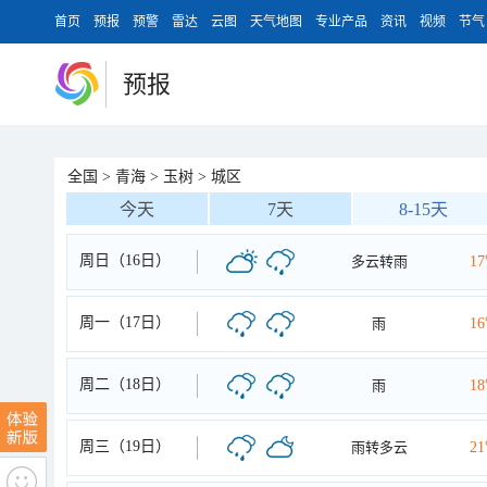
首页
预报
预警
雷达
云图
天气地图
专业产品
资讯
视频
节气
预报
全国
>
青海
>
玉树
>
城区
今天
7天
8-15天
周日（16日）
多云转雨
1
周一（17日）
雨
1
周二（18日）
雨
1
周三（19日）
雨转多云
2