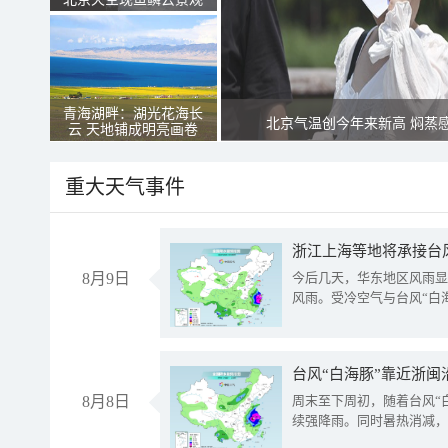
青海湖畔：湖光花海长
北京气温创今年来新高 焖蒸
云 天地铺成明亮画卷
重大天气事件
浙江上海等地将承接台风
8月9日
今后几天，华东地区风雨显
风雨。受冷空气与台风“白
台风“白海豚”靠近浙闽
8月8日
周末至下周初，随着台风“
续强降雨。同时暑热消减，