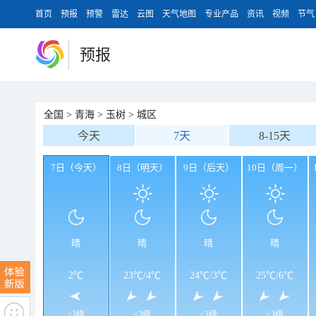
首页
预报
预警
雷达
云图
天气地图
专业产品
资讯
视频
节气
预报
全国
>
青海
>
玉树
>
城区
今天
7天
8-15天
7日（今天）
8日（明天）
9日（后天）
10日（周一）
晴
晴
晴
晴
2℃
23℃
/
4℃
24℃
/
3℃
25℃
/
6℃
<3级
<3级
<3级
<3级