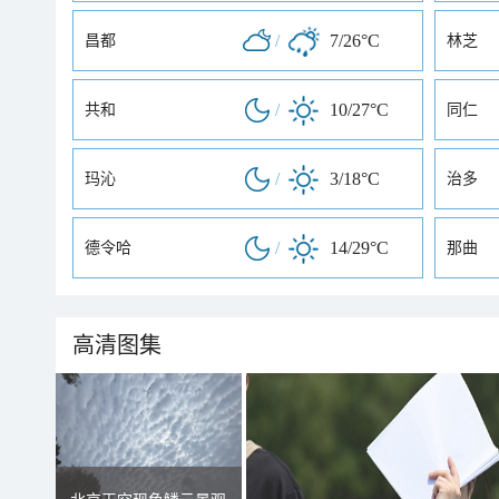
/
7/26°C
昌都
林芝
/
10/27°C
共和
同仁
/
3/18°C
玛沁
治多
/
14/29°C
德令哈
那曲
高清图集