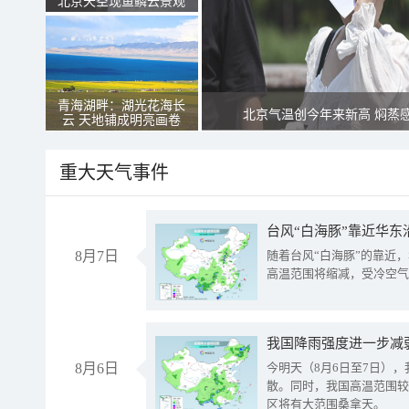
北京天空现鱼鳞云景观
青海湖畔：湖光花海长
北京气温创今年来新高 焖蒸
云 天地铺成明亮画卷
重大天气事件
台风“白海豚”靠近华东
8月7日
随着台风“白海豚”的靠近
高温范围将缩减，受冷空气
8月6日
今明天（8月6日至7日）
散。同时，我国高温范围较
区将有大范围桑拿天。