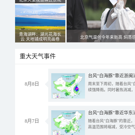
青海湖畔：湖光花海长
北京气温创今年来新高 焖蒸
云 天地铺成明亮画卷
重大天气事件
台风“白海豚”靠近浙闽
8月8日
周末至下周初，随着台风“
续强降雨。同时暑热消减，
台风“白海豚”靠近华东
8月7日
随着台风“白海豚”的靠近
高温范围将缩减，受冷空气