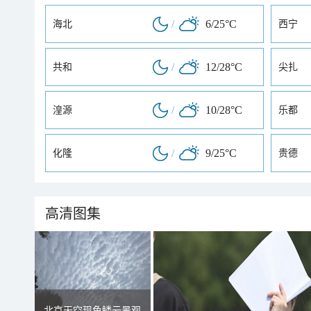
/
6/25°C
海北
西宁
/
12/28°C
共和
尖扎
/
10/28°C
湟源
乐都
/
9/25°C
化隆
贵德
高清图集
北京天空现鱼鳞云景观