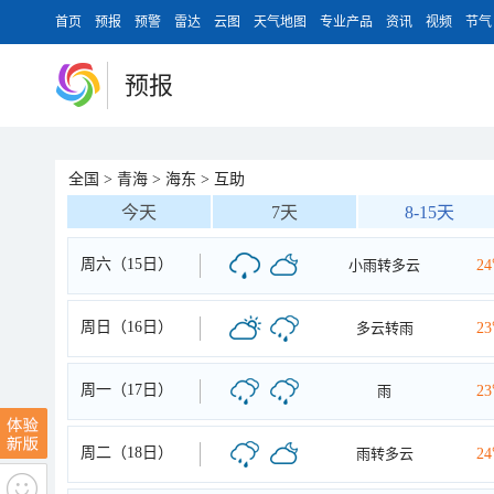
首页
预报
预警
雷达
云图
天气地图
专业产品
资讯
视频
节气
预报
全国
>
青海
>
海东
>
互助
今天
7天
8-15天
周六（15日）
小雨转多云
2
周日（16日）
多云转雨
2
周一（17日）
雨
2
周二（18日）
雨转多云
2