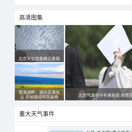
高清图集
北京天空现鱼鳞云景观
青海湖畔：湖光花海长
北京气温创今年来新高 焖蒸
云 天地铺成明亮画卷
重大天气事件