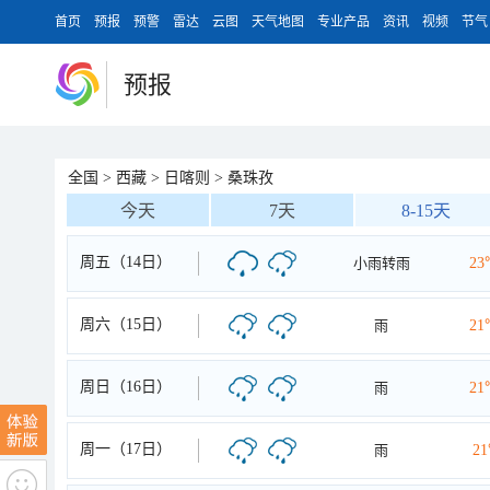
首页
预报
预警
雷达
云图
天气地图
专业产品
资讯
视频
节气
预报
全国
>
西藏
>
日喀则
>
桑珠孜
今天
7天
8-15天
周五（14日）
小雨转雨
23
周六（15日）
雨
21
周日（16日）
雨
21
周一（17日）
雨
2