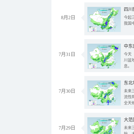
8月2日
今起
我国
中东
7月31日
今天
川盆
息。
东北
7月30日
未来
流性
全天
大范
7月29日
未来
抬、