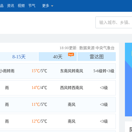
品
资讯
视频
节气
更多
18:00更新
|
数据来源 中央气象台
8-15天
40天
雷达图
小雨转雨
15℃
/5℃
东南风转南风
5-6级转<3级
雨
14℃
/4℃
西风转西南风
<3级
雨
11℃
/5℃
南风
<3级
雨
12℃
/5℃
南风
<3级