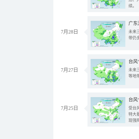
续。
广东
7月28日
未来
带仍
台风
7月27日
未来
等地
台风
7月25日
受台
特大
现强