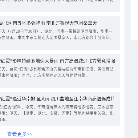
湖北河南等地多强降雨 南北方将现大范围桑拿天
三天（7月28日至30日），湖北、河南一带将现明显降雨，华南一
多强降雨。本周中东部将迎大范围桑拿天，南北方都会十分闷热。
“红霞”影响持续多地迎大暴雨 南方高温减少北方暑意增强
三天，台风“红霞”或其残余环流仍将持续为华南到江汉、黄淮西部
带来强降雨；同时，北方多地强对流天气仍然频繁。
“红霞”逼近华南掀强风雨 四川盆地至江南华南高温连成片
风“红霞”影响，今天，华南沿海等地的降雨将增多增强，局地或现
暴雨；明天，【湖南、湖北、安徽、河南】等地也将受到波及，出
降雨。
查看更多>>