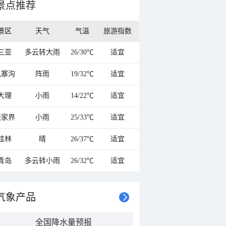
景点推荐
景区
天气
气温
旅游指数
三亚
多云转大雨
26/30℃
适宜
九寨沟
阵雨
19/32℃
适宜
大理
小雨
14/22℃
适宜
张家界
小雨
25/33℃
适宜
桂林
晴
26/37℃
适宜
青岛
多云转小雨
26/32℃
适宜
气象产品
全国降水量预报