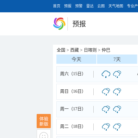
首页
预报
预警
雷达
云图
天气地图
专业产
预报
全国
>
西藏
>
日喀则
>
仲巴
今天
7天
周六（15日）
周日（16日）
周一（17日）
周二（18日）