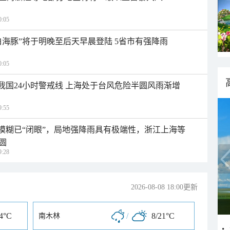
:05
白海豚”将于明晚至后天早晨登陆 5省市有强降雨
:05
入我国24小时警戒线 上海处于台风危险半圆风雨渐增
:55
区模糊已“闭眼”，局地强降雨具有极端性，浙江上海等
圆
:28
2026-08-08 18:00更新
24°C
/
8/21°C
南木林