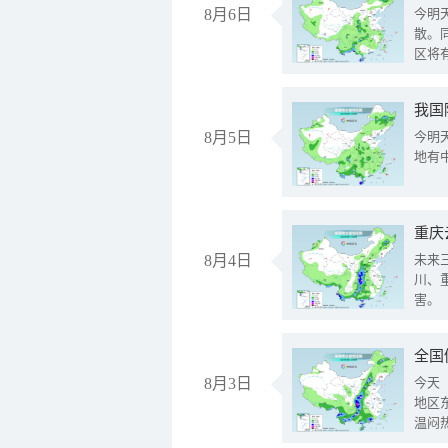
8月6日
今明
散。
区将
我国
8月5日
今明
地有
重庆
8月4日
未来
川、
害。
全国
8月3日
今天
地区
温闷