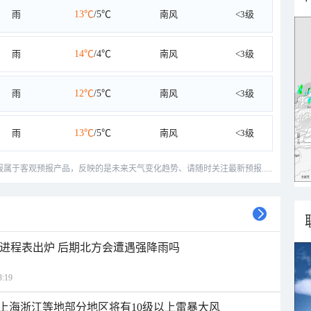
雨
13℃
/5℃
南风
<3级
雨
14℃
/4℃
南风
<3级
雨
12℃
/5℃
南风
<3级
雨
13℃
/5℃
南风
<3级
预报属于客观预报产品，反映的是未来天气变化趋势、请随时关注最新预报.....
雨进程表出炉 后期北方会遭遇强降雨吗
:19
上海浙江等地部分地区将有10级以上雷暴大风