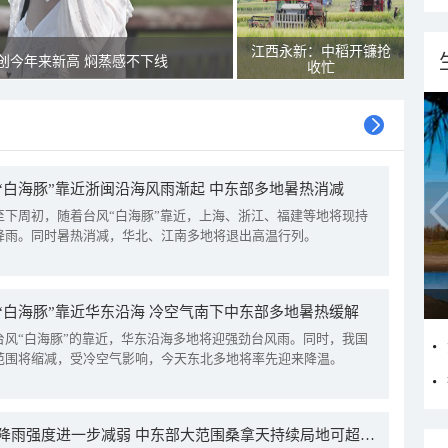
江西永新：中稻开镰抢
创今年来新高 焖蒸感不下线
收忙
“白海豚”靠近浙闽沿海风雨渐起 中东部多地暑热消减
至下周初，随着台风“白海豚”靠近，上海、浙江、福建等地将现持
降雨。同时暑热消减，华北、江南多地将退出高温行列。
“白海豚”靠近华东沿海 冷空气南下中东部多地暑热缓解
台风“白海豚”的靠近，华东沿海多地将迎强劲台风雨。同时，我国
范围将缩减，受冷空气影响，今天东北多地将率先迎来降温。
我国降雨强度进一步减弱 中东部大范围桑拿天持续局地可超38℃