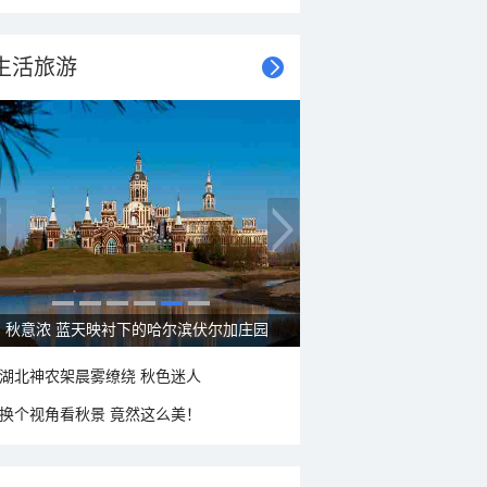
生活旅游
秋意浓 蓝天映衬下的哈尔滨伏尔加庄园
湖北神农架晨雾缭绕 秋色迷人
换个视角看秋景 竟然这么美！