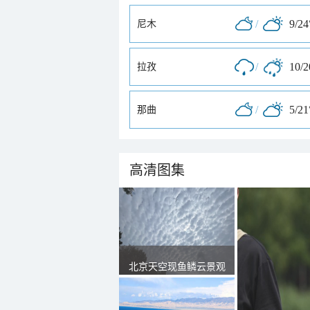
/
9/24
尼木
/
10/
拉孜
/
5/21
那曲
高清图集
北京天空现鱼鳞云景观