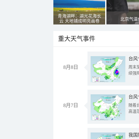
青海湖畔：湖光花海长
北京气温
云 天地铺成明亮画卷
重大天气事件
台风
8月8日
周末
续强
台风
8月7日
随着
高温