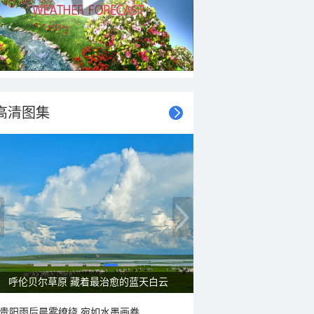
高清图集
呼伦贝尔草原 藏着最治愈的蓝天白云
贵阳雨后晨雾缭绕 宛如水墨画卷