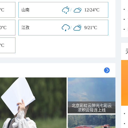
°C
/
12/24°C
山南
20°C
/
9/21°C
江孜
°C
北京彩虹云隙光七彩云
浓积云接连上线