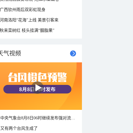
广西钦州雨后双彩虹现身
河南洛阳“花海”上线 美景引客来
秋来栾树红 枝头挂满“胭脂果”
天气视频
中央气象台8月8日06时继续发布强对流天气蓝色预警
又有两个台风生成了