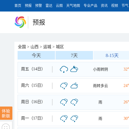
首页
预报
预警
雷达
云图
天气地图
专业产品
资讯
视频
节气
预报
全国
>
山西
>
运城
>
城区
今天
7天
8-15天
周五（14日）
小雨转阴
32
周六（15日）
雨转多云
24
周日（16日）
雨
26
周一（17日）
雨
30