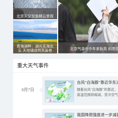
北京天空现鱼鳞云景观
青海湖畔：湖光花海长
北京气温创今年来新高 焖蒸
云 天地铺成明亮画卷
重大天气事件
台风“白海豚”靠近华东
8月7日
随着台风“白海豚”的靠近
高温范围将缩减，受冷空气