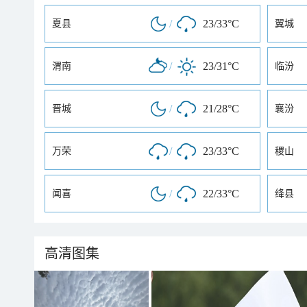
/
23/33°C
夏县
翼城
/
23/31°C
渭南
临汾
/
21/28°C
晋城
襄汾
/
23/33°C
万荣
稷山
/
22/33°C
闻喜
绛县
高清图集