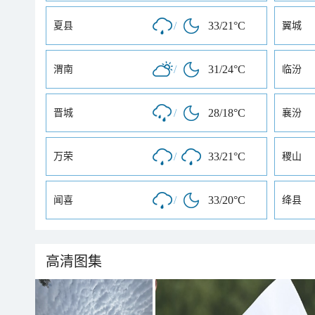
/
33/21°C
夏县
翼城
/
31/24°C
渭南
临汾
/
28/18°C
晋城
襄汾
/
33/21°C
万荣
稷山
/
33/20°C
闻喜
绛县
高清图集