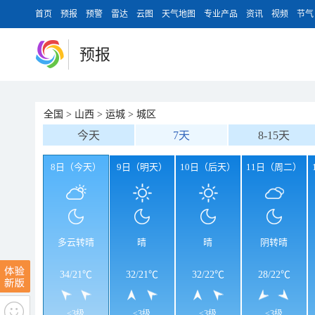
首页
预报
预警
雷达
云图
天气地图
专业产品
资讯
视频
节气
预报
全国
>
山西
>
运城
>
城区
今天
7天
8-15天
8日（今天）
9日（明天）
10日（后天）
11日（周二）
多云转晴
晴
晴
阴转晴
34
/
21℃
32
/
21℃
32
/
22℃
28
/
22℃
<3级
<3级
<3级
<3级