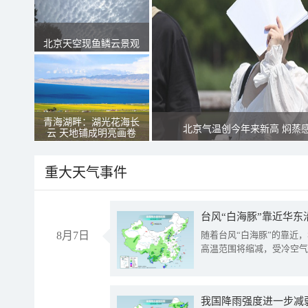
北京天空现鱼鳞云景观
青海湖畔：湖光花海长
北京气温创今年来新高 焖蒸
云 天地铺成明亮画卷
重大天气事件
台风“白海豚”靠近华东
8月7日
随着台风“白海豚”的靠近
高温范围将缩减，受冷空气