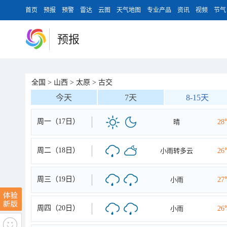
首页
预报
预警
雷达
云图
天气地图
专业产品
资讯
视频
节气
预报
全国
>
山西
>
太原
>
古交
今天
7天
8-15天
周一（17日）
晴
28
周二（18日）
小雨转多云
26
周三（19日）
小雨
27
周四（20日）
小雨
26