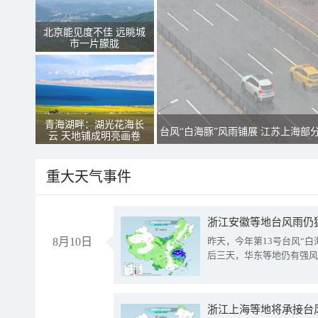
北京能见度不佳 远眺城
市一片朦胧
青海湖畔：湖光花海长
台风“白海豚”风雨铺展 江苏上海部
云 天地铺成明亮画卷
重大天气事件
浙江安徽等地台风雨仍
8月10日
昨天，今年第13号台风“
后三天，华东等地仍有强风
浙江上海等地将承接台风