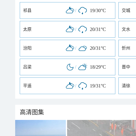
/
19/30°C
祁县
交城
/
20/31°C
太原
文水
/
20/31°C
汾阳
忻州
/
18/29°C
吕梁
晋中
/
19/31°C
平遥
清徐
高清图集