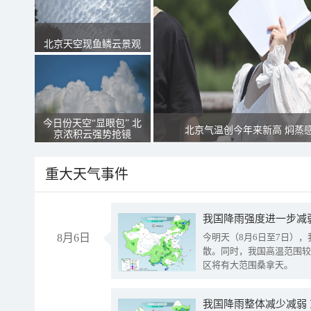
北京天空现鱼鳞云景观
今日份天空“显眼包” 北
北京气温创今年来新高 焖蒸
京浓积云强势抢镜
重大天气事件
8月6日
今明天（8月6日至7日）
散。同时，我国高温范围较
区将有大范围桑拿天。
我国降雨整体减少减弱