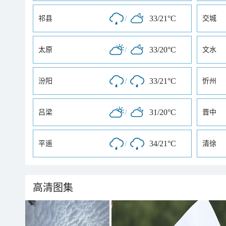
/
33/21°C
祁县
交城
/
33/20°C
太原
文水
/
33/21°C
汾阳
忻州
/
31/20°C
吕梁
晋中
/
34/21°C
平遥
清徐
高清图集