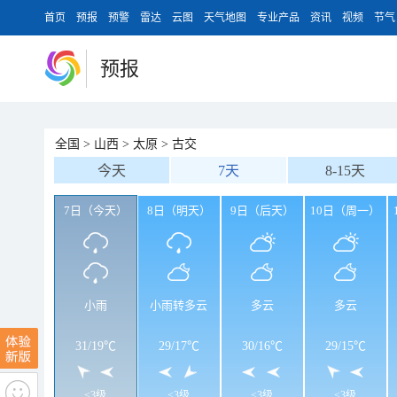
首页
预报
预警
雷达
云图
天气地图
专业产品
资讯
视频
节气
预报
全国
>
山西
>
太原
>
古交
今天
7天
8-15天
7日（今天）
8日（明天）
9日（后天）
10日（周一）
小雨
小雨转多云
多云
多云
31
/
19℃
29
/
17℃
30
/
16℃
29
/
15℃
<3级
<3级
<3级
<3级