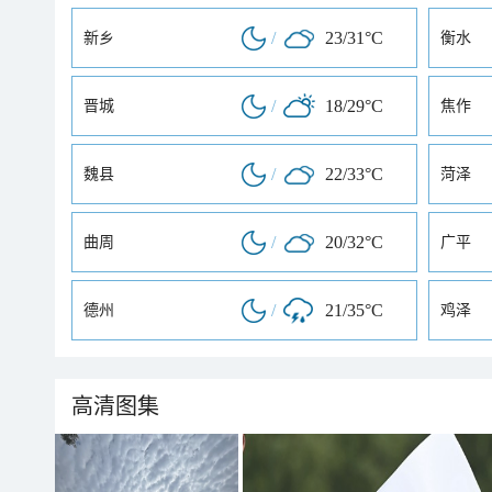
/
23/31°C
新乡
衡水
/
18/29°C
晋城
焦作
/
22/33°C
魏县
菏泽
/
20/32°C
曲周
广平
/
21/35°C
德州
鸡泽
高清图集