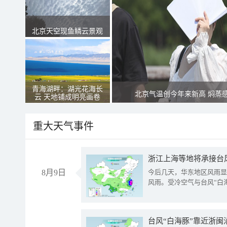
北京天空现鱼鳞云景观
青海湖畔：湖光花海长
北京气温创今年来新高 焖蒸
云 天地铺成明亮画卷
重大天气事件
浙江上海等地将承接台风
8月9日
今后几天，华东地区风雨显
风雨。受冷空气与台风“白
台风“白海豚”靠近浙闽