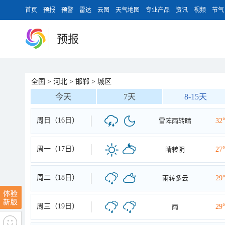
首页
预报
预警
雷达
云图
天气地图
专业产品
资讯
视频
节气
预报
全国
>
河北
>
邯郸
>
城区
今天
7天
8-15天
周日（16日）
雷阵雨转晴
32
周一（17日）
晴转阴
27
周二（18日）
雨转多云
29
周三（19日）
雨
29