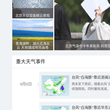
北京天空现鱼鳞云景观
青海湖畔：湖光花海长
北京气温创今年来新高 焖蒸
云 天地铺成明亮画卷
重大天气事件
台风“白海豚”靠近浙闽
8月8日
周末至下周初，随着台风“
续强降雨。同时暑热消减，
台风“白海豚”靠近华东