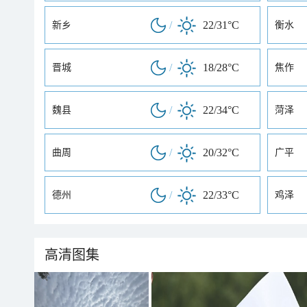
/
22/31°C
新乡
衡水
/
18/28°C
晋城
焦作
/
22/34°C
魏县
菏泽
/
20/32°C
曲周
广平
/
22/33°C
德州
鸡泽
高清图集