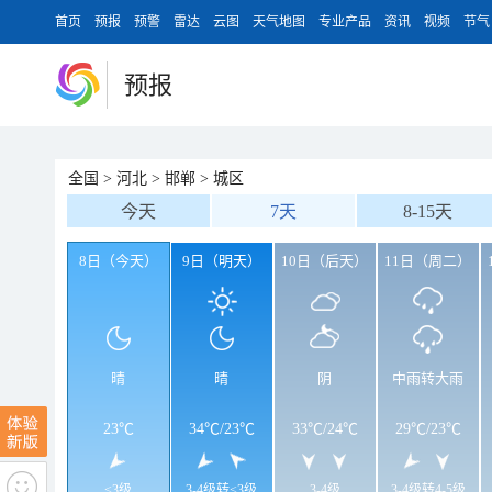
首页
预报
预警
雷达
云图
天气地图
专业产品
资讯
视频
节气
预报
全国
>
河北
>
邯郸
>
城区
今天
7天
8-15天
8日（今天）
9日（明天）
10日（后天）
11日（周二）
晴
晴
阴
中雨转大雨
23℃
34℃
/
23℃
33℃
/
24℃
29℃
/
23℃
<3级
3-4级转<3级
3-4级
3-4级转4-5级