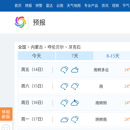
首页
预报
预警
雷达
云图
天气地图
专业产品
资讯
视频
节气
预报
全国
>
内蒙古
>
呼伦贝尔
>
牙克石
今天
7天
8-15天
周五（14日）
雨转多云
24
周六（15日）
雨
24
周日（16日）
雨转阴
24
周一（17日）
阴转雨
24