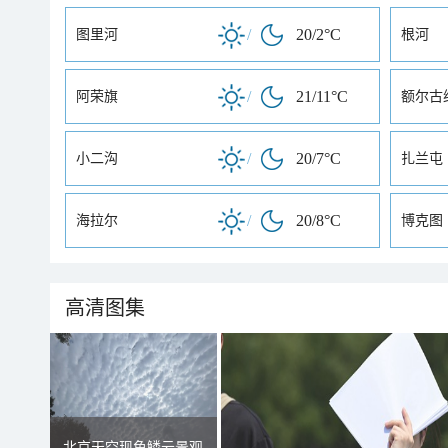
/
20/2°C
图里河
根河
/
21/11°C
阿荣旗
额尔古
/
20/7°C
小二沟
扎兰屯
/
20/8°C
海拉尔
博克图
高清图集
北京天空现鱼鳞云景观