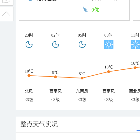
9优
23时
02时
05时
08时
11时
16℃
13℃
10℃
9℃
8℃
北风
西南风
东南风
西南风
西北
<3级
<3级
<3级
<3级
<3级
整点天气实况