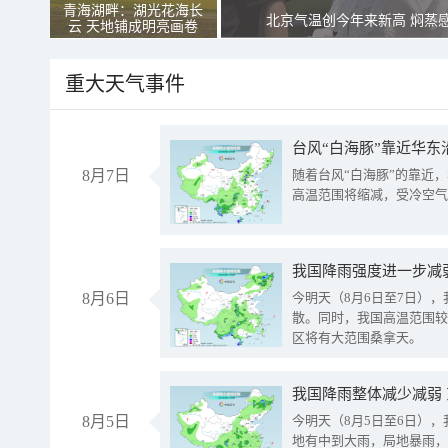
青海湖畔：湖光花海长
北京气温创今年来新高 焖蒸
云 天地铺成明亮画卷
重大天气事件
台风“白海豚”靠近华东
8月7日
随着台风“白海豚”的靠近
高温范围将缩减，受冷空气
8月6日
今明天（8月6日至7日）
散。同时，我国高温范围较
区将有大范围桑拿天。
我国降雨整体减少减弱
8月5日
今明天（8月5日至6日）
地有中到大雨，局地暴雨，