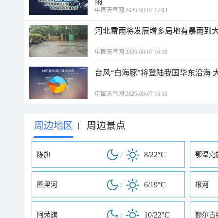
雨
中国天气网 2026-08-07 17:03
河北雷雨将发展增多局地有暴雨到大
中国天气网 2026-08-07 16:10
台风“白海豚”将登陆我国华东沿海
中国天气网 2026-08-07 16:16
周边地区
周边景点
|
/
8/22°C
陈旗
鄂温克
/
6/19°C
图里河
根河
/
10/22°C
阿荣旗
额尔古