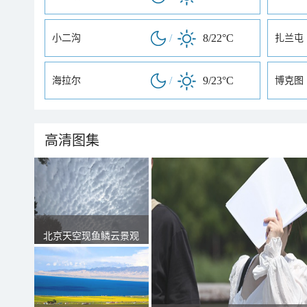
/
8/22°C
小二沟
扎兰屯
/
9/23°C
海拉尔
博克图
高清图集
北京天空现鱼鳞云景观