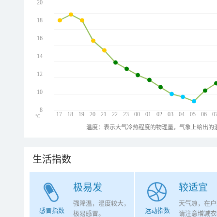
20
18
16
14
12
10
8
17
18
19
20
21
22
23
00
01
02
03
04
05
06
0
℃
温度：表示大气冷热程度的物理量，气象上给出的温
生活指数
极易发
较适宜
强降温，湿度较大，
天气凉，在户
感冒指数
运动指数
极易感冒。
请注意增减衣