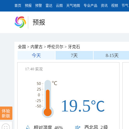
首页
预报
预警
雷达
云图
天气地图
专业产品
资讯
视频
节气
预报
全国
>
内蒙古
>
呼伦贝尔
>
牙克石
今天
7天
8-15天
17:40 实况
19.5
℃
西北风
2级
相对湿度
46%