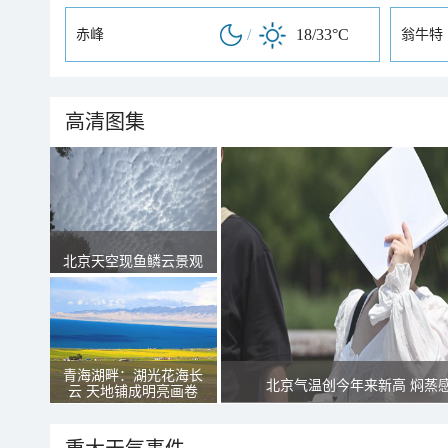
/
18/33°C
赤峰
翁牛特
高清图集
北京天空现鱼鳞云景观
青海湖畔：湖光花海长
北京气温创今年来新高 焖蒸
云 天地铺成明亮画卷