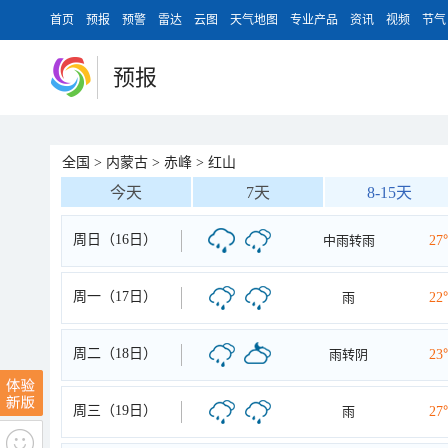
首页
预报
预警
雷达
云图
天气地图
专业产品
资讯
视频
节气
预报
全国
>
内蒙古
>
赤峰
>
红山
今天
7天
8-15天
周日（16日）
中雨转雨
27
周一（17日）
雨
22
周二（18日）
雨转阴
23
周三（19日）
雨
27