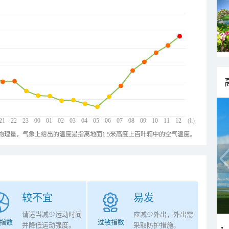
21
22
23
00
01
02
03
04
05
06
07
08
09
10
11
12
(h)
物理量，气象上给出的温度是指离地面1.5米高度上百叶箱中的空气温度。
较不宜
易发
请适当减少运动时间
应减少外出，外出需
指数
过敏指数
并降低运动强度。
采取防护措施。