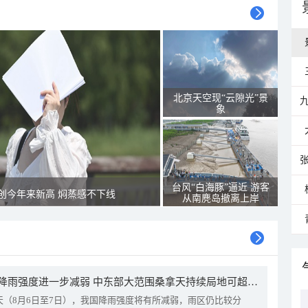
北京天空现“云隙光”景
象
台风“白海豚”逼近 游客
创今年来新高 焖蒸感不下线
从南麂岛撤离上岸
我国降雨强度进一步减弱 中东部大范围桑拿天持续局地可超38℃
天（8月6日至7日），我国降雨强度将有所减弱，雨区仍比较分