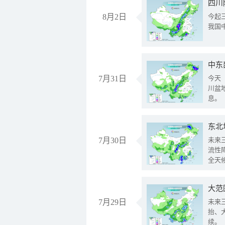
8月2日
今起
我国
中东
7月31日
今天
川盆
息。
东北
7月30日
未来
流性
全天
大范
7月29日
未来
抬、
续。