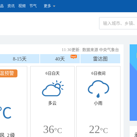
品
资讯
视频
节气
更多
11:30更新
|
数据来源 中央气象台
8-15天
40天
雷达图
温预警
6日白天
6日夜间
多云
小雨
℃
36
22
°C
°C
风
2级