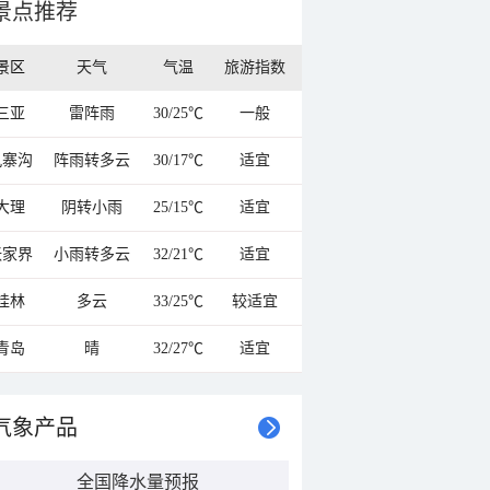
景点推荐
景区
天气
气温
旅游指数
三亚
雷阵雨
30/25℃
一般
九寨沟
阵雨转多云
30/17℃
适宜
大理
阴转小雨
25/15℃
适宜
张家界
小雨转多云
32/21℃
适宜
桂林
多云
33/25℃
较适宜
青岛
晴
32/27℃
适宜
气象产品
全国降水量预报