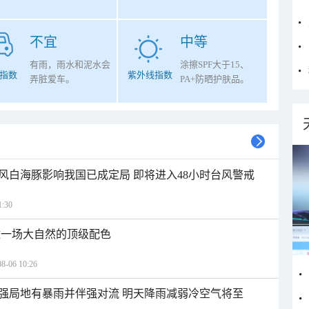
不宜
中等
有雨，雨水和泥水会
涂擦SPF大于15、
指数
紫外线指数
弄脏爱车。
PA+防晒护肤品。
风白海豚影响我国已成定局 即将进入48小时台风警戒
:30
逅一场大自然的顶级配色
06 10:26
强局地有暴雨并伴强对流 明天降雨减弱冷空气将至