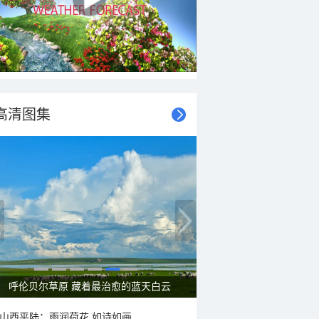
高清图集
呼伦贝尔草原 藏着最治愈的蓝天白云
山西平陆：雨润荷花 如诗如画