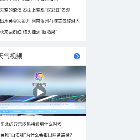
天空的浪漫 泰山上空现“双彩虹”景观
出水芙蓉次第开 河南汝州荷塘美景醉游人
秋来栾树红 枝头挂满“胭脂果”
天气视频
东北的异常闷热持续到什么时候
台风“白海豚”为什么会报出两条路径？