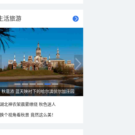
生活旅游
秋意浓 蓝天映衬下的哈尔滨伏尔加庄园
湖北神农架晨雾缭绕 秋色迷人
换个视角看秋景 竟然这么美！