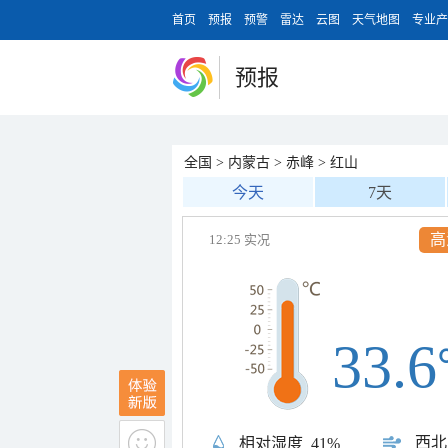
首页
预报
预警
雷达
云图
天气地图
专业产
预报
全国
>
内蒙古
>
赤峰
>
红山
今天
7天
高
12:25 实况
33.6
西北
相对湿度
41%