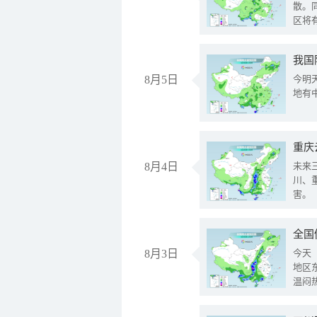
散。
区将
我国
8月5日
今明
地有
重庆
8月4日
未来
川、
害。
全国
8月3日
今天
地区
温闷