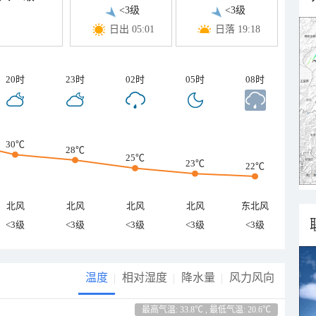
<3级
<3级
日出 05:01
日落 19:18
20时
23时
02时
05时
08时
30℃
28℃
25℃
23℃
22℃
北风
北风
北风
北风
东北风
<3级
<3级
<3级
<3级
<3级
温度
相对湿度
降水量
风力风向
最高气温: 33.8℃ , 最低气温: 20.6℃