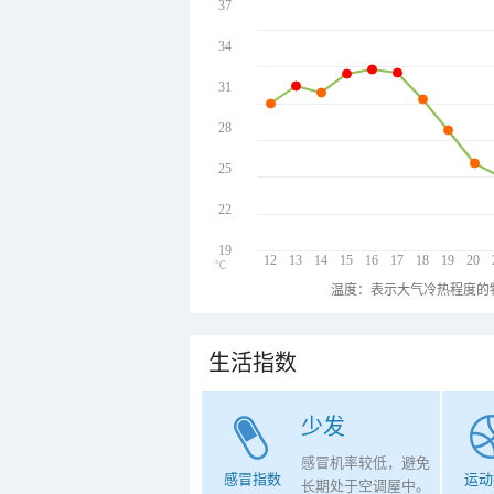
37
34
31
28
25
22
19
12
13
14
15
16
17
18
19
20
℃
温度：表示大气冷热程度的
生活指数
少发
感冒机率较低，避免
感冒指数
运动
长期处于空调屋中。