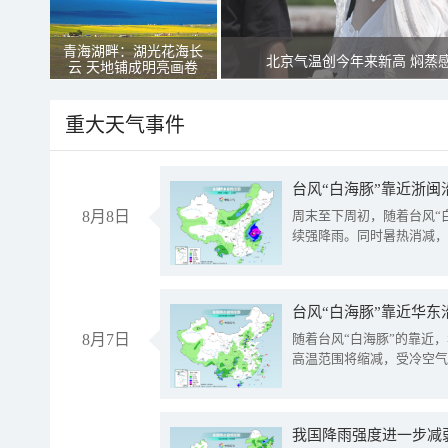
青海湖畔：湖光花海长
北京气温创今年来新高 焖蒸
云 天地铺成明亮画卷
重大天气事件
台风“白海豚”靠近浙闽
8月8日
周末至下周初，随着台风“
续强降雨。同时暑热消减，
台风“白海豚”靠近华东
8月7日
随着台风“白海豚”的靠近
高温范围将缩减，受冷空气