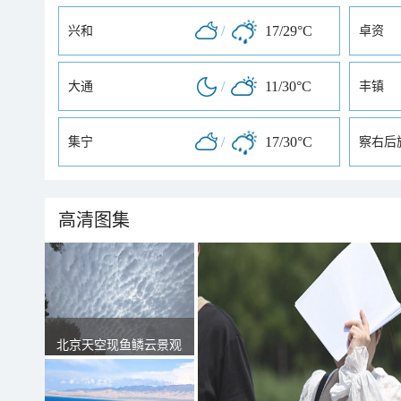
/
17/29°C
兴和
卓资
/
11/30°C
大通
丰镇
/
17/30°C
集宁
察右后
高清图集
北京天空现鱼鳞云景观