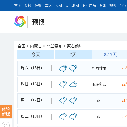
首页
预报
预警
雷达
云图
天气地图
专业产品
资讯
视频
节气
预报
全国
>
内蒙古
>
乌兰察布
>
察右前旗
今天
7天
8-15天
周六（15日）
阵雨转雨
25
周日（16日）
雨转多云
22
周一（17日）
雨
21
周二（18日）
雨
20