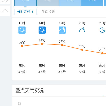
分时段预报
生活指数
11时
14时
17时
20时
23时
28℃
27℃
26℃
23℃
20℃
东风
东风
东风
东风
南风
3-4级
3-4级
3-4级
<3级
<3级
整点天气实况
33