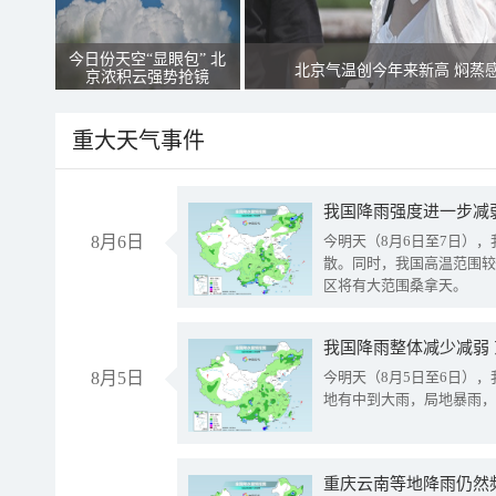
今日份天空“显眼包” 北
北京气温创今年来新高 焖蒸
京浓积云强势抢镜
重大天气事件
8月6日
今明天（8月6日至7日）
散。同时，我国高温范围较
区将有大范围桑拿天。
我国降雨整体减少减弱
8月5日
今明天（8月5日至6日）
地有中到大雨，局地暴雨，
重庆云南等地降雨仍然