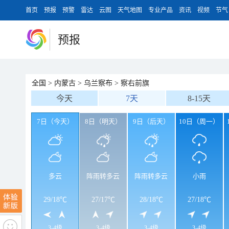
首页
预报
预警
雷达
云图
天气地图
专业产品
资讯
视频
节气
预报
全国
>
内蒙古
>
乌兰察布
>
察右前旗
今天
7天
8-15天
7日（今天）
8日（明天）
9日（后天）
10日（周一）
多云
阵雨转多云
阵雨转多云
小雨
29
/
18℃
27
/
17℃
28
/
18℃
27
/
18℃
3-4级
3-4级
3-4级
3-4级