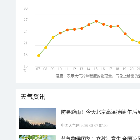
30
27
24
21
18
15
07
08
09
10
11
12
13
14
15
16
17
18
19
20
2
℃
温度：表示大气冷热程度的物理量，气象上给出的温
天气资讯
防暑避雨！今天北京高温持续 午后
中国天气网 2026-08-07 07:05
节气物候图鉴：立秋凉意生 全国凉