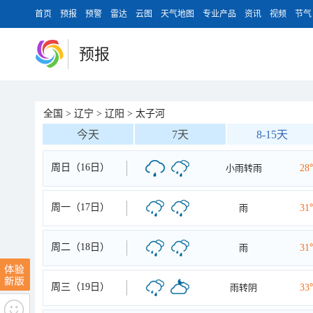
首页
预报
预警
雷达
云图
天气地图
专业产品
资讯
视频
节气
预报
全国
>
辽宁
>
辽阳
>
太子河
今天
7天
8-15天
周日（16日）
小雨转雨
28
周一（17日）
雨
31
周二（18日）
雨
31
周三（19日）
雨转阴
33