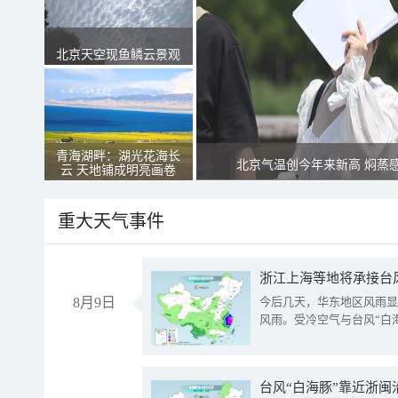
北京天空现鱼鳞云景观
青海湖畔：湖光花海长
北京气温创今年来新高 焖蒸
云 天地铺成明亮画卷
重大天气事件
浙江上海等地将承接台风
8月9日
今后几天，华东地区风雨显
风雨。受冷空气与台风“白
台风“白海豚”靠近浙闽