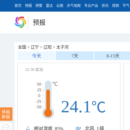
首页
预报
预警
雷达
云图
天气地图
专业产品
资讯
视频
节气
预报
全国
>
辽宁
>
辽阳
>
太子河
今天
7天
8-15天
22:30 实况
24.1
℃
北风
1级
相对湿度
85%