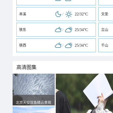
/
22/32°C
本溪
文圣
/
25/34°C
铁东
立山
/
25/34°C
铁西
千山
高清图集
北京天空现鱼鳞云景观