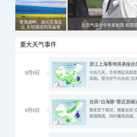
青海湖畔：湖光花海长
北京气温创今年来新高 焖蒸
云 天地铺成明亮画卷
重大天气事件
浙江上海等地将承接台风
8月9日
今后几天，华东地区风雨显
风雨。受冷空气与台风“白
台风“白海豚”靠近浙闽
8月8日
周末至下周初，随着台风“
续强降雨。同时暑热消减，