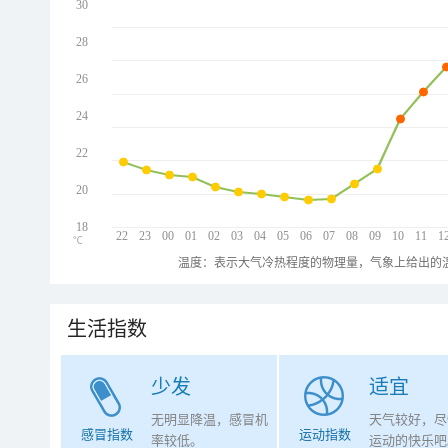
30
28
26
24
22
20
18
22
23
00
01
02
03
04
05
06
07
08
09
10
11
1
℃
温度：表示大气冷热程度的物理量，气象上给出的温
生活指数
少发
适宜
无明显降温，感冒机
天气较好，尽
感冒指数
运动指数
率较低。
运动的快乐吧