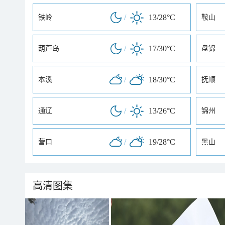
/
13/28°C
铁岭
鞍山
/
17/30°C
葫芦岛
盘锦
/
18/30°C
本溪
抚顺
/
13/26°C
通辽
锦州
/
19/28°C
营口
黑山
高清图集