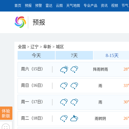
首页
预报
预警
雷达
云图
天气地图
专业产品
资讯
视频
节气
预报
全国
>
辽宁
>
阜新
>
城区
今天
7天
8-15天
周六（15日）
阵雨转雨
28
周日（16日）
雨
33
周一（17日）
雨
30
周二（18日）
雨转阴
26