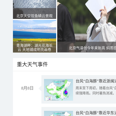
北京天空现鱼鳞云景观
青海湖畔：湖光花海长
北京气温创今年来新高 焖蒸
云 天地铺成明亮画卷
重大天气事件
台风“白海豚”靠近浙闽
8月8日
周末至下周初，随着台风“
续强降雨。同时暑热消减，
台风“白海豚”靠近华东