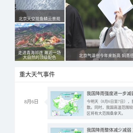
北京天空现鱼鳞云景观
走进青海祁连 邂逅一场
北京气温创今年来新高 焖蒸
大自然的顶级配色
重大天气事件
8月6日
今明天（8月6日至7日）
散。同时，我国高温范围较
区将有大范围桑拿天。
我国降雨整体减少减弱