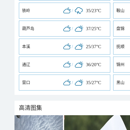
/
35/23°C
铁岭
鞍山
/
37/25°C
葫芦岛
盘锦
/
25/37°C
本溪
抚顺
/
36/20°C
通辽
锦州
/
35/27°C
营口
黑山
高清图集