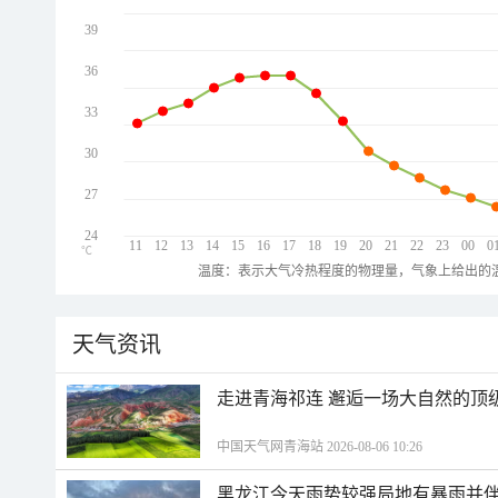
39
36
33
30
27
24
11
12
13
14
15
16
17
18
19
20
21
22
23
00
0
℃
温度：表示大气冷热程度的物理量，气象上给出的温
天气资讯
走进青海祁连 邂逅一场大自然的顶
中国天气网青海站 2026-08-06 10:26
黑龙江今天雨势较强局地有暴雨并伴