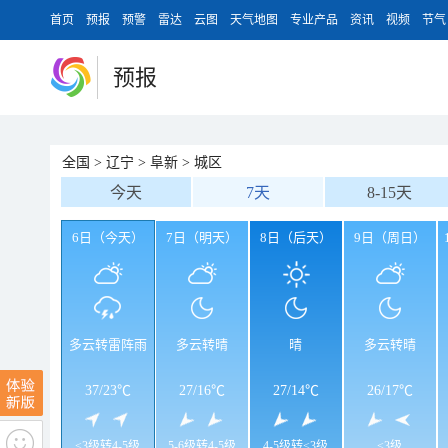
首页
预报
预警
雷达
云图
天气地图
专业产品
资讯
视频
节气
预报
全国
>
辽宁
>
阜新
>
城区
今天
7天
8-15天
6日（今天）
7日（明天）
8日（后天）
9日（周日）
多云转雷阵雨
多云转晴
晴
多云转晴
37
/
23℃
27
/
16℃
27
/
14℃
26
/
17℃
<3级转4-5级
5-6级转4-5级
4-5级转<3级
<3级