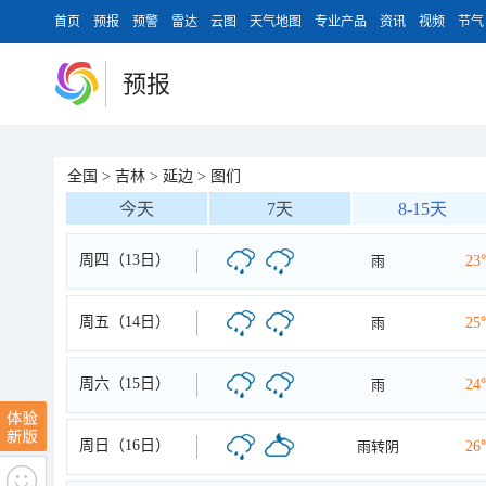
首页
预报
预警
雷达
云图
天气地图
专业产品
资讯
视频
节气
预报
全国
>
吉林
>
延边
>
图们
今天
7天
8-15天
周四（13日）
雨
23
周五（14日）
雨
25
周六（15日）
雨
24
周日（16日）
雨转阴
26