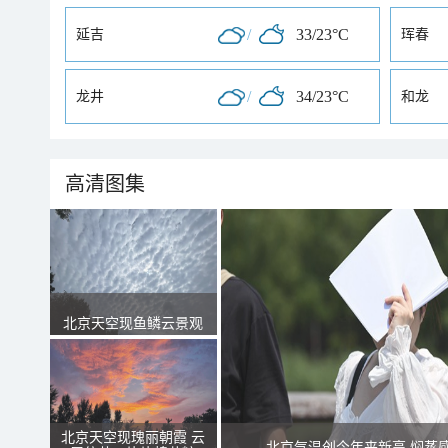
/
33/23°C
延吉
珲春
/
34/23°C
龙井
和龙
高清图集
北京天空现鱼鳞云景观
北京天空现瑰丽朝霞 云
北京气温创今年来新高 焖蒸