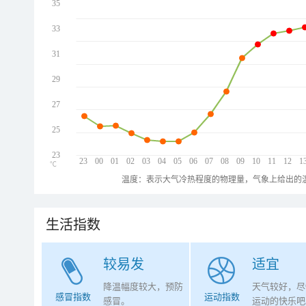
35
33
31
29
27
25
23
23
00
01
02
03
04
05
06
07
08
09
10
11
12
1
℃
温度：表示大气冷热程度的物理量，气象上给出的温
生活指数
较易发
适宜
降温幅度较大，预防
天气较好，尽
感冒指数
运动指数
感冒。
运动的快乐吧