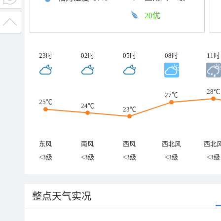
20优
23时
02时
05时
08时
11时
28℃
27℃
25℃
24℃
23℃
东风
南风
西风
西北风
西北
<3级
<3级
<3级
<3级
<3级
整点天气实况