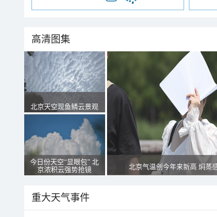
高清图集
北京天空现鱼鳞云景观
今日份天空“显眼包” 北
北京气温创今年来新高 焖蒸
京浓积云强势抢镜
重大天气事件