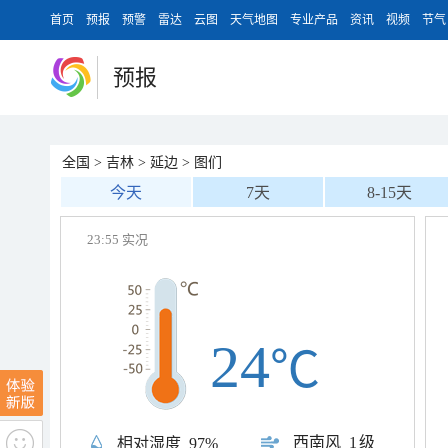
首页
预报
预警
雷达
云图
天气地图
专业产品
资讯
视频
节气
预报
全国
>
吉林
>
延边
>
图们
今天
7天
8-15天
23:55 实况
24
℃
西南风
1级
相对湿度
97%