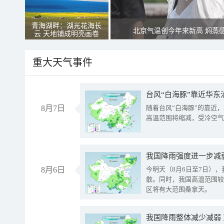
青海湖畔：湖光花海长
北京气温创今年来新高 焖蒸
云 天地铺成明亮画卷
重大天气事件
台风“白海豚”靠近华东
8月7日
随着台风“白海豚”的靠近
高温范围将缩减，受冷空气
8月6日
今明天（8月6日至7日）
散。同时，我国高温范围较
区将有大范围桑拿天。
我国降雨整体减少减弱