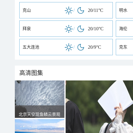
/
20/11°C
克山
明水
/
20/10°C
拜泉
海伦
/
20/9°C
五大连池
克东
高清图集
北京天空现鱼鳞云景观