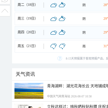
周二（18日）
阴
28
周三（19日）
阴
29
周四（20日）
阴
29
周五（21日）
雨
31
8-15天预报属于客观预报产品，
天气资讯
青海湖畔：湖光花海长云 天地铺成
中国天气网青海站 2026-08-07 10:58
立秋这样过：啃秋晒秋贴秋膘 庆祝