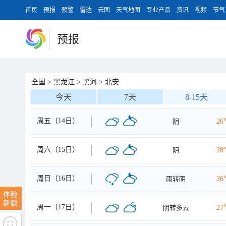
首页
预报
预警
雷达
云图
天气地图
专业产品
资讯
视频
节气
预报
全国
>
黑龙江
>
黑河
>
北安
今天
7天
8-15天
周五（14日）
阴
26
周六（15日）
阴
28
周日（16日）
雨转阴
26
周一（17日）
阴转多云
27