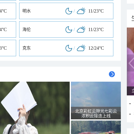
24°C
/
11/23°C
明水
24°C
/
11/23°C
海伦
23°C
/
12/24°C
克东
北京彩虹云隙光七彩云
浓积云接连上线