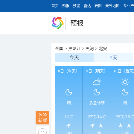
首页
预报
预警
雷达
云图
天气地图
专业产
预报
全国
>
黑龙江
>
黑河
>
北安
今天
7天
8日（今天）
9日（明天）
10日（后天
晴
多云转晴
晴
12℃
22℃
/
14℃
25℃
/
16℃
<3级
3-4级
<3级