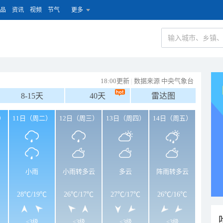
品
资讯
视频
节气
更多
18:00更新
|
数据来源 中央气象台
8-15天
40天
雷达图
）
11日（周二）
12日（周三）
13日（周四）
14日（周五）
小雨
小雨转多云
多云
阵雨转多云
28℃
/
19℃
26℃
/
17℃
27℃
/
17℃
26℃
/
16℃
<3级
<3级
<3级
<3级