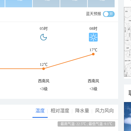
蓝天预报
05时
08时
17℃
12℃
西南风
西南风
<3级
<3级
温度
相对湿度
降水量
风力风向
最高气温: 22.5℃ , 最低气温: 9.1℃