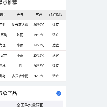
景点推荐
景区
天气
气温
旅游指数
三亚
多云转大雨
26/30℃
适宜
九寨沟
阵雨
19/32℃
适宜
大理
小雨
14/22℃
适宜
张家界
小雨
25/33℃
适宜
桂林
晴
26/37℃
适宜
青岛
多云转小雨
26/32℃
适宜
气象产品
全国降水量预报