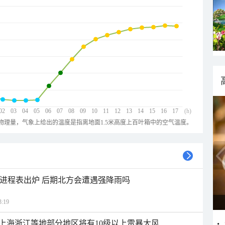
02
03
04
05
06
07
08
09
10
11
12
13
14
15
16
17
(h)
物理量，气象上给出的温度是指离地面1.5米高度上百叶箱中的空气温度。
雨进程表出炉 后期北方会遭遇强降雨吗
:19
上海浙江等地部分地区将有10级以上雷暴大风