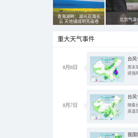
青海湖畔：湖光花海长
北京气温
云 天地铺成明亮画卷
重大天气事件
台风
8月8日
周末
续强
台风
8月7日
随着
高温