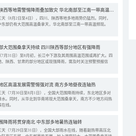
四川陕西等地需警惕降雨叠加致灾 华北南部至江南一带高温频现
三天（8月2日至4日），四川、陕西等地多地雨势仍猛烈。同时，
中东部仍有大范围高温桑拿天，华北南部至江南一带高温频现。
部大范围桑拿天持续 四川陕西等部分地区有强降雨
（7月31日）至8月初，长江中下游及其周围高温范围或再扩大。四
地、陕西、甘肃的部分地区或现强降雨，需及时关注预警预报信
地区高温发展需警惕强对流 南方多地昼夜连轴热
三天（7月30日至8月1日），全国大范围降雨持续，东北地区多对
降水。同时，从华北到华南将现大范围桑拿天，南方不少地方闷热
候在线。
围降雨将贯穿南北 中东部多地暑热连轴转
三天（7月29日至31日），全国大部雨水在线，随着副热带高压北