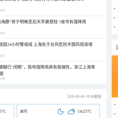
:05
白海豚”将于明晚至后天早晨登陆 5省市有强降雨
:05
入我国24小时警戒线 上海处于台风危险半圆风雨渐增
:55
区模糊已“闭眼”，局地强降雨具有极端性，浙江上海等
圆
:28
2026-08-08 18:00更新
25°C
/
14/25°C
讷河