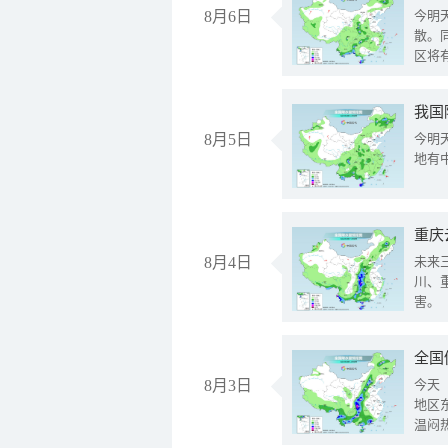
8月6日
今明
散。
区将
我国
8月5日
今明
地有
重庆
8月4日
未来
川、
害。
全国
8月3日
今天
地区
温闷