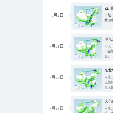
8月2日
今起
我国
中东
7月31日
今天
川盆
息。
东北
7月30日
未来
流性
全天
大范
7月29日
未来