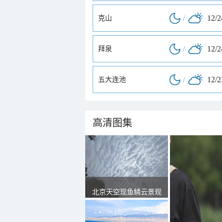
/
12/
克山
/
12/
拜泉
/
12/
五大连池
高清图集
北京天空现鱼鳞云景观