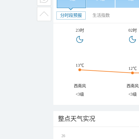
分时段预报
生活指数
23时
02时
13℃
12℃
西南风
西南风
<3级
<3级
整点天气实况
26