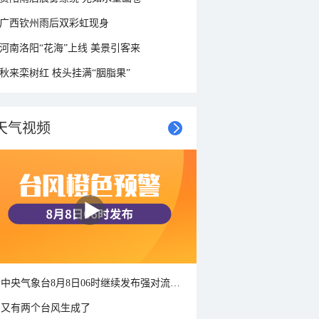
广西钦州雨后双彩虹现身
河南洛阳“花海”上线 美景引客来
秋来栾树红 枝头挂满“胭脂果”
天气视频
中央气象台8月8日06时继续发布强对流天气蓝色预警
又有两个台风生成了