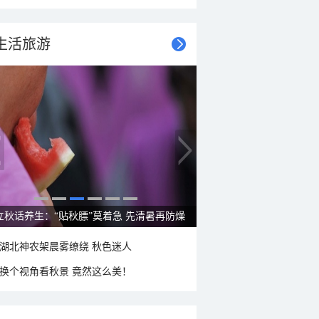
生活旅游
雨后峨眉沟壑尽显 金顶显真容
湖北神农架晨雾缭绕 秋色迷人
换个视角看秋景 竟然这么美！