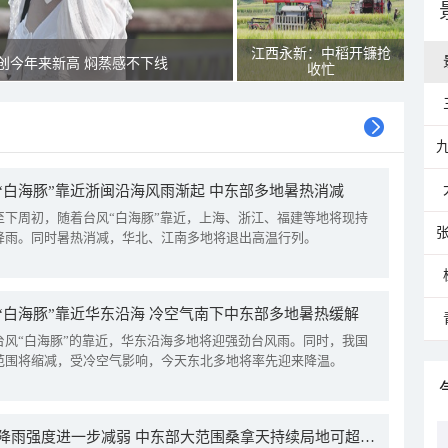
江西永新：中稻开镰抢
创今年来新高 焖蒸感不下线
收忙
“白海豚”靠近浙闽沿海风雨渐起 中东部多地暑热消减
至下周初，随着台风“白海豚”靠近，上海、浙江、福建等地将现持
降雨。同时暑热消减，华北、江南多地将退出高温行列。
“白海豚”靠近华东沿海 冷空气南下中东部多地暑热缓解
台风“白海豚”的靠近，华东沿海多地将迎强劲台风雨。同时，我国
范围将缩减，受冷空气影响，今天东北多地将率先迎来降温。
我国降雨强度进一步减弱 中东部大范围桑拿天持续局地可超38℃