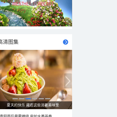
高清图集
广西南宁：盛夏里的“绿野仙踪”
贵阳雨后晨雾缭绕 宛如水墨画卷