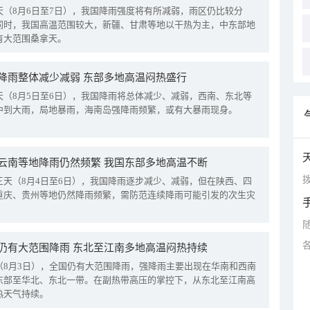
天（8月6日至7日），我国降雨强度将有所减弱，雨区仍比较分
同时，我国高温范围较大，新疆、甘肃等地以干热为主，中东部地
有大范围桑拿天。
降雨整体减少减弱 东部多地高温闷热盛行
天（8月5日至6日），我国降雨将总体减少、减弱，西南、东北等
中到大雨，局地暴雨，海南岛强降雨频繁，或有大暴雨现身。
云南等地降雨仍然频繁 我国东部多地高温不断
拨
三天（8月4日至6日），我国降雨逐步减少、减弱，但在陕西、四
重庆、贵州等地仍然降雨频繁，需防范连续降雨可能引发的次生灾
仍有大范围降雨 东北至江南多地高温闷热持续
（8月3日），全国仍有大范围降雨，强降雨主要出现在华南和西南
东部至华北、东北一带。在副热带高压的掌控下，从东北至江南高
热天气持续。