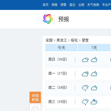
首页
预报
预警
雷达
云图
天气地图
专业产
预报
全国
>
黑龙江
>
绥化
>
望奎
今天
7天
周日（16日）
周一（17日）
周二（18日）
周三（19日）