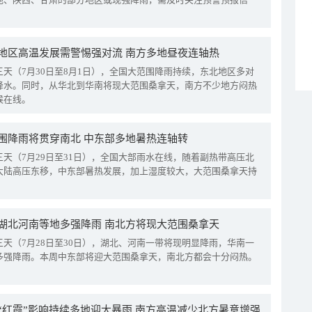
地区高温发展需警惕强对流 南方多地昼夜连轴热
三天（7月30日至8月1日），全国大范围降雨持续，东北地区多对
降水。同时，从华北到华南将现大范围桑拿天，南方不少地方闷热
候在线。
围降雨将贯穿南北 中东部多地暑热连轴转
三天（7月29日至31日），全国大部雨水在线，随着副热带高压北
大陆高压东移，中东部暑热发展，加上湿度较大，大范围桑拿天持
湖北河南等地多强降雨 南北方将现大范围桑拿天
三天（7月28日至30日），湖北、河南一带将现明显降雨，华南一
多强降雨。本周中东部将迎大范围桑拿天，南北方都会十分闷热。
“红霞”影响持续多地迎大暴雨 南方高温减少北方暑意增强