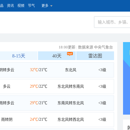
品
资讯
视频
节气
更多
18:00更新
|
数据来源 中央气象台
8-15天
40天
雷达图
阴转多云
32℃
/21℃
东北风
<3级
多云
29℃
/22℃
东北风转东南风
<3级
雨转多云
29℃
/21℃
东南风转东北风
<3级
雨转阴
24℃
/21℃
东北风转西北风
<3级