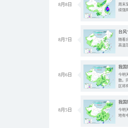
8月8日
周末
续强
台风
8月7日
随着
高温
8月6日
今明
散。
区将
我国
8月5日
今明
地有