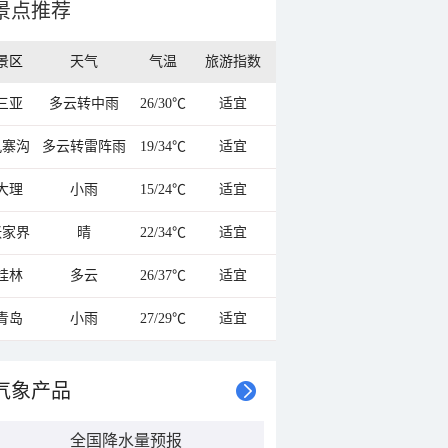
景点推荐
景区
天气
气温
旅游指数
三亚
多云转中雨
26/30℃
适宜
九寨沟
多云转雷阵雨
19/34℃
适宜
大理
小雨
15/24℃
适宜
张家界
晴
22/34℃
适宜
桂林
多云
26/37℃
适宜
青岛
小雨
27/29℃
适宜
气象产品
全国降水量预报