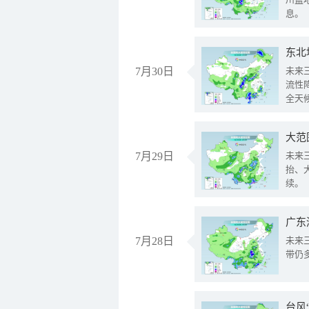
息。
东北
7月30日
未来
流性
全天
大范
7月29日
未来
抬、
续。
广东
7月28日
未来
带仍
台风