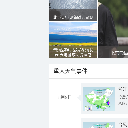
北京天空现鱼鳞云景观
青海湖畔：湖光花海长
北京气温
云 天地铺成明亮画卷
重大天气事件
浙江
8月9日
今后
风雨
台风