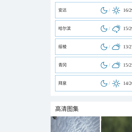
/
16/
安达
/
15/
哈尔滨
/
13/
绥棱
/
15/
青冈
/
14/
拜泉
高清图集