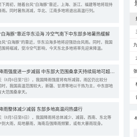
至下周初，随着台风“白海豚”靠近，上海、浙江、福建等地将现持
降雨。同时暑热消减，华北、江南多地将退出高温行列。
“白海豚”靠近华东沿海 冷空气南下中东部多地暑热缓解
台风“白海豚”的靠近，华东沿海多地将迎强劲台风雨。同时，我国
范围将缩减，受冷空气影响，今天东北多地将率先迎来降温。
我国降雨强度进一步减弱 中东部大范围桑拿天持续局地可超38℃
天（8月6日至7日），我国降雨强度将有所减弱，雨区仍比较分
同时，我国高温范围较大，新疆、甘肃等地以干热为主，中东部地
有大范围桑拿天。
降雨整体减少减弱 东部多地高温闷热盛行
天（8月5日至6日），我国降雨将总体减少、减弱，西南、东北等
中到大雨，局地暴雨，海南岛强降雨频繁，或有大暴雨现身。