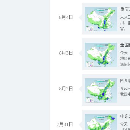
重庆
8月4日
未来
川、
害。
全国
8月3日
今天
地区
温闷
8月2日
今起
我国
中东
7月31日
今天
川盆