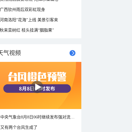
广西钦州雨后双彩虹现身
河南洛阳“花海”上线 美景引客来
秋来栾树红 枝头挂满“胭脂果”
天气视频
中央气象台8月8日06时继续发布强对流天气蓝色预警
又有两个台风生成了