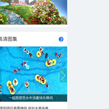
高清图集
一组图感受水中消暑快乐瞬间
贵阳雨后晨雾缭绕 宛如水墨画卷