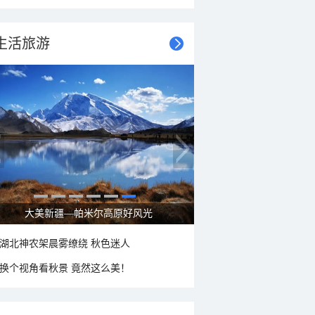
生活旅游
大美新疆—帕米尔高原好风光
湖北神农架晨雾缭绕 秋色迷人
换个视角看秋景 竟然这么美！