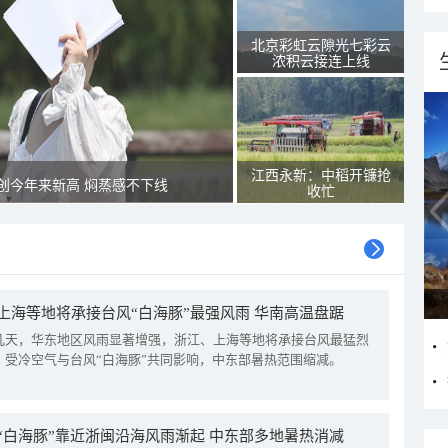
北京彩虹云隙光七彩云
浓积云接连上线
江西永新：中稻开镰抢
创今年来新高 焖蒸感不下线
收忙
上海等地将承接台风“白海豚”最强风雨 华南高温盘踞
几天，华东地区风雨显著增强，浙江、上海等地将承接台风最猛烈
。受冷空气与台风“白海豚”共同影响，中东部暑热范围缩减。
“白海豚”靠近浙闽沿海风雨渐起 中东部多地暑热消减