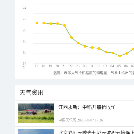
24
22
20
18
16
14
17
18
19
20
21
22
23
00
01
02
03
04
05
06
0
℃
温度：表示大气冷热程度的物理量，气象上给出的温
天气资讯
江西永新：中稻开镰抢收忙
中国天气网 2026-08-07 17:26
北京彩虹云隙光七彩云浓积云接连