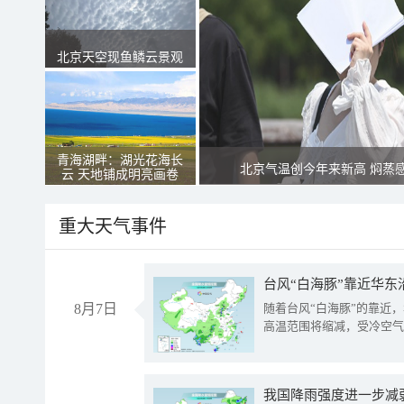
北京天空现鱼鳞云景观
青海湖畔：湖光花海长
北京气温创今年来新高 焖蒸
云 天地铺成明亮画卷
重大天气事件
台风“白海豚”靠近华东
8月7日
随着台风“白海豚”的靠近
高温范围将缩减，受冷空气