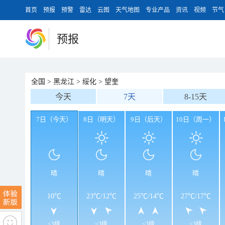
首页
预报
预警
雷达
云图
天气地图
专业产品
资讯
视频
节气
预报
全国
>
黑龙江
>
绥化
>
望奎
今天
7天
8-15天
7日（今天）
8日（明天）
9日（后天）
10日（周一）
晴
晴
晴
晴
10℃
23℃
/
12℃
25℃
/
14℃
27℃
/
17℃
<3级
<3级
<3级
<3级