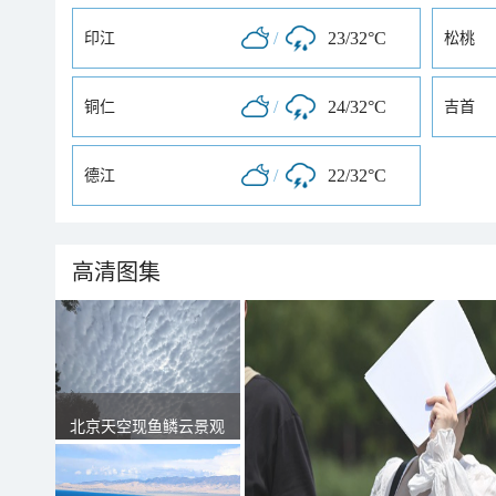
/
23/32°C
印江
松桃
/
24/32°C
铜仁
吉首
/
22/32°C
德江
高清图集
北京天空现鱼鳞云景观