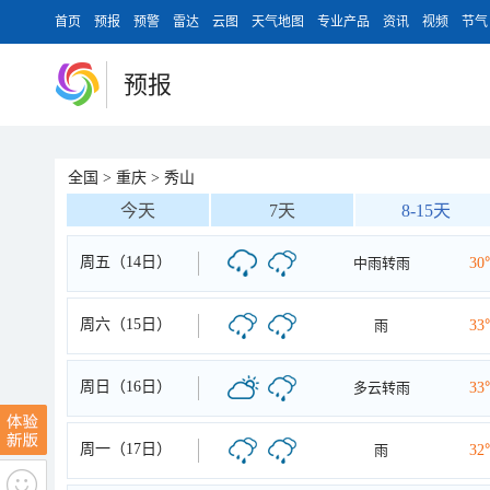
首页
预报
预警
雷达
云图
天气地图
专业产品
资讯
视频
节气
预报
全国
>
重庆
>
秀山
今天
7天
8-15天
周五（14日）
中雨转雨
30
周六（15日）
雨
33
周日（16日）
多云转雨
33
周一（17日）
雨
32