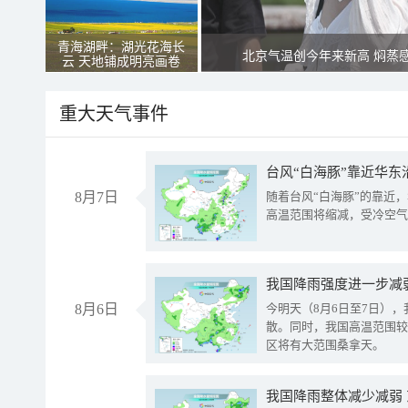
青海湖畔：湖光花海长
北京气温创今年来新高 焖蒸
云 天地铺成明亮画卷
重大天气事件
台风“白海豚”靠近华东
8月7日
随着台风“白海豚”的靠近
高温范围将缩减，受冷空气
8月6日
今明天（8月6日至7日）
散。同时，我国高温范围较
区将有大范围桑拿天。
我国降雨整体减少减弱