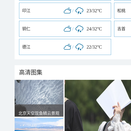
/
23/32°C
印江
松桃
/
24/32°C
铜仁
吉首
/
22/32°C
德江
高清图集
北京天空现鱼鳞云景观