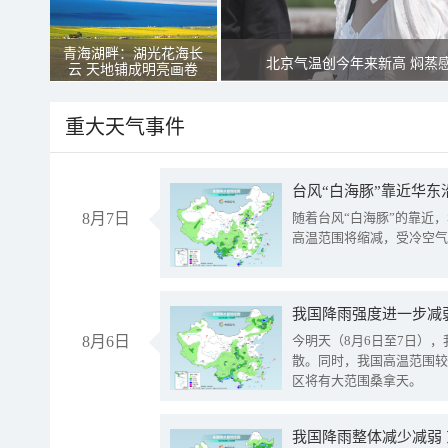
青海湖畔：湖光花海长
北京气温创今年来新高 焖蒸
云 天地铺成明亮画卷
重大天气事件
台风“白海豚”靠近华东
8月7日
随着台风“白海豚”的靠近
高温范围将缩减，受冷空气
8月6日
今明天（8月6日至7日）
散。同时，我国高温范围较
区将有大范围桑拿天。
我国降雨整体减少减弱