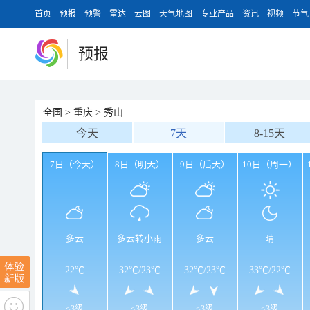
首页
预报
预警
雷达
云图
天气地图
专业产品
资讯
视频
节气
预报
全国
>
重庆
>
秀山
今天
7天
8-15天
7日（今天）
8日（明天）
9日（后天）
10日（周一）
多云
多云转小雨
多云
晴
22℃
32℃
/
23℃
32℃
/
23℃
33℃
/
22℃
<3级
<3级
<3级
<3级