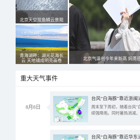
北京天空现鱼鳞云景观
青海湖畔：湖光花海长
北京气温创今年来新高 焖蒸
云 天地铺成明亮画卷
重大天气事件
台风“白海豚”靠近浙闽
8月8日
周末至下周初，随着台风“
续强降雨。同时暑热消减，
台风“白海豚”靠近华东