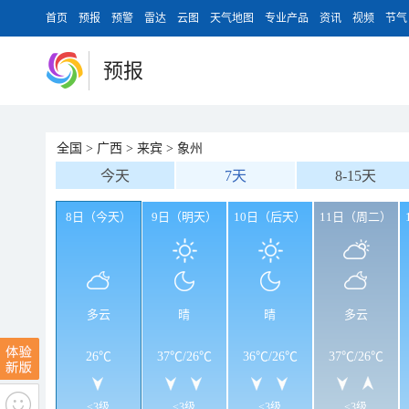
首页
预报
预警
雷达
云图
天气地图
专业产品
资讯
视频
节气
预报
全国
>
广西
>
来宾
>
象州
今天
7天
8-15天
8日（今天）
9日（明天）
10日（后天）
11日（周二）
多云
晴
晴
多云
26℃
37℃
/
26℃
36℃
/
26℃
37℃
/
26℃
<3级
<3级
<3级
<3级