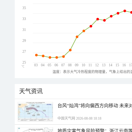
35
33
31
29
27
25
03
04
05
06
07
08
09
10
11
12
13
14
15
16
1
℃
温度：表示大气冷热程度的物理量，气象上给出的温
天气资讯
台风“灿鸿”将向偏西方向移动 未来
中国天气网 2026-08-08 18:18
地质灾害气象风险预警：浙江云南