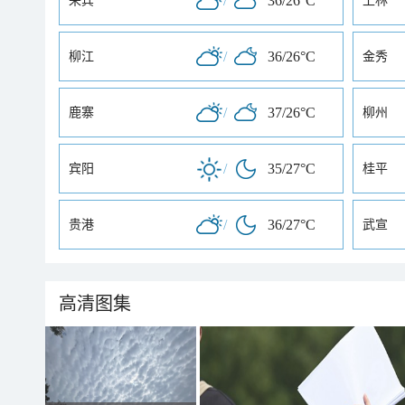
/
36/26°C
来宾
上林
/
36/26°C
柳江
金秀
/
37/26°C
鹿寨
柳州
/
35/27°C
宾阳
桂平
/
36/27°C
贵港
武宣
高清图集