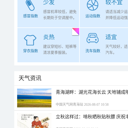
少发
较不宜
感冒机率较低，避免
请适当减少运
感冒指数
运动指数
长期处于空调屋中。
并降低运动强
炎热
适宜
建议穿短衫、短裤等
天气较好，适
穿衣指数
洗车指数
清凉夏季服装。
汽车。
天气资讯
青海湖畔：湖光花海长云 天地铺成
中国天气网青海站 2026-08-07 10:58
立秋这样过：啃秋晒秋贴秋膘 庆祝