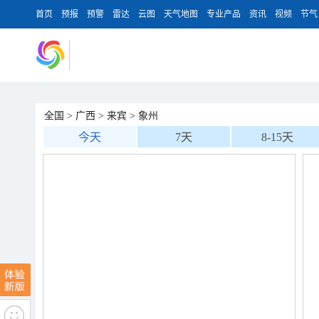
首页
预报
预警
雷达
云图
天气地图
专业产品
资讯
视频
节气
全国
>
广西
>
来宾
>
象州
今天
7天
8-15天