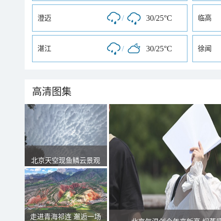
/
30/25°C
澄迈
临高
/
30/25°C
湛江
徐闻
高清图集
北京天空现鱼鳞云景观
走进青海祁连 邂逅一场