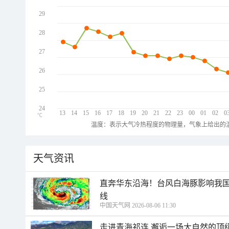
29
28
27
26
25
24
13
14
15
16
17
18
19
20
21
22
23
00
01
02
0
℃
温度：表示大气冷热程度的物理量，气象上给出的温
天气资讯
直奔华东沿海！台风白海豚影响我国
线
中国天气网 2026-08-06 11:30
走进青海祁连 邂逅一场大自然的顶