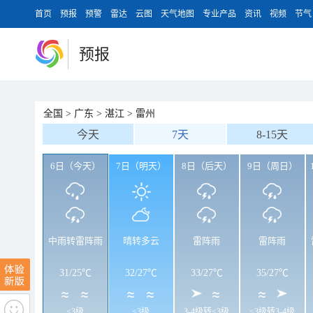
首页
预报
预警
雷达
云图
天气地图
专业产品
资讯
视频
节气
预报
全国
>
广东
>
湛江
>
雷州
今天
7天
8-15天
6日（今天）
7日（明天）
8日（后天）
9日（周日）
中雨转雷阵雨
晴转多云
雷阵雨
雷阵雨
31
/
25℃
32
/
27℃
33
/
27℃
35
/
27℃
<3级
<3级
3-4级转<3级
<3级转3-4级