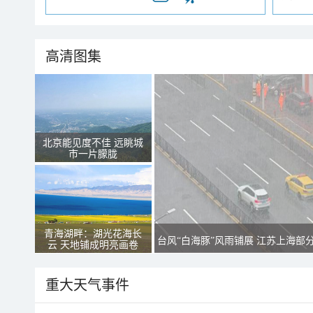
高清图集
北京能见度不佳 远眺城
市一片朦胧
青海湖畔：湖光花海长
台风“白海豚”风雨铺展 江苏上海部
云 天地铺成明亮画卷
重大天气事件