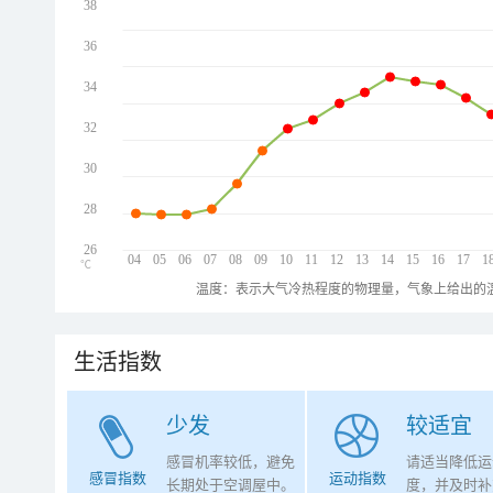
38
36
34
32
30
28
26
04
05
06
07
08
09
10
11
12
13
14
15
16
17
1
℃
温度：表示大气冷热程度的物理量，气象上给出的温
生活指数
少发
较适宜
感冒机率较低，避免
请适当降低运
感冒指数
运动指数
长期处于空调屋中。
度，并及时补