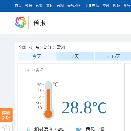
首页
预报
预警
雷达
云图
天气地图
专业产品
资讯
视频
节气
预报
全国
>
广东
>
湛江
>
雷州
今天
7天
8-15天
04:30 实况
28.8
℃
西风
2级
相对湿度
94%