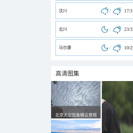
/
17/
汶川
/
23/
北川
/
10/
马尔康
高清图集
北京天空现鱼鳞云景观