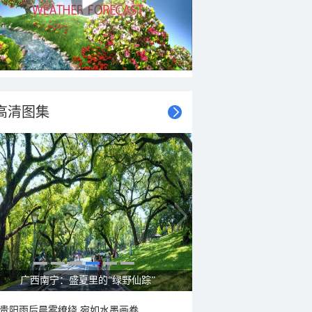
高清图集
呼伦贝尔草原 藏着最治愈的蓝天白云
贵阳雨后晨雾缭绕 宛如水墨画卷