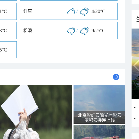
31°C
/
4/20°C
红原
33°C
/
9/25°C
松潘
25°C
北京彩虹云隙光七彩云
浓积云接连上线