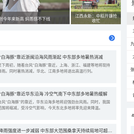
江西永新：中稻开镰抢
创今年来新高 焖蒸感不下线
收忙
“白海豚”靠近浙闽沿海风雨渐起 中东部多地暑热消减
至下周初，随着台风“白海豚”靠近，上海、浙江、福建等地将现持
降雨。同时暑热消减，华北、江南多地将退出高温行列。
“白海豚”靠近华东沿海 冷空气南下中东部多地暑热缓解
台风“白海豚”的靠近，华东沿海多地将迎强劲台风雨。同时，我国
范围将缩减，受冷空气影响，今天东北多地将率先迎来降温。
我国降雨强度进一步减弱 中东部大范围桑拿天持续局地可超38℃