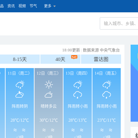
品
资讯
视频
节气
更多
18:00更新
|
数据来源 中央气象台
8-15天
40天
雷达图
）
11日（周二）
12日（周三）
13日（周四）
14日（周五）
阵雨转阴
晴转多云
阵雨转小雨
阵雨转小雨
28℃
/
12℃
30℃
/
12℃
28℃
/
13℃
23℃
/
11℃
<3级
<3级
<3级
<3级