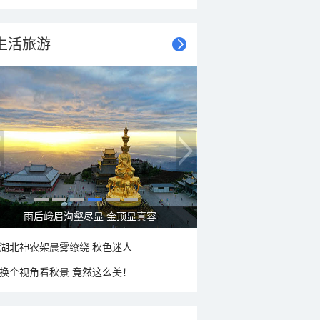
生活旅游
秋意浓 蓝天映衬下的哈尔滨伏尔加庄园
湖北神农架晨雾缭绕 秋色迷人
换个视角看秋景 竟然这么美！