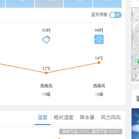
蓝天预报
05时
08时
14℃
12℃
西南风
西南风
<3级
<3级
温度
相对湿度
降水量
风力风向
最高气温: 27.9℃ , 最低气温: 10.9℃