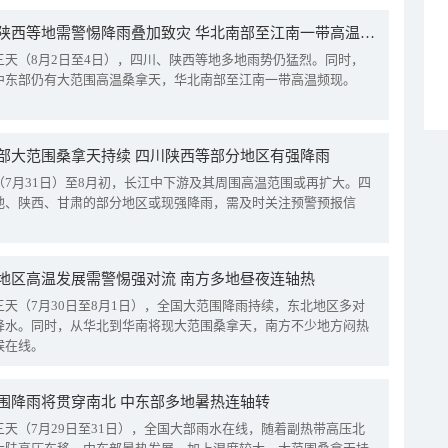
四川陕西等地需警惕降雨叠加致灾 华北南部至江南一带高温频现
三天（8月2日至4日），四川、陕西等地多地雨势仍猛烈。同时，
中东部仍有大范围高温桑拿天，华北南部至江南一带高温频现。
部大范围桑拿天持续 四川陕西等部分地区有强降雨
（7月31日）至8月初，长江中下游及其周围高温范围或再扩大。四
地、陕西、甘肃的部分地区或现强降雨，需及时关注预警预报信
地区高温发展需警惕强对流 南方多地昼夜连轴热
三天（7月30日至8月1日），全国大范围降雨持续，东北地区多对
降水。同时，从华北到华南将现大范围桑拿天，南方不少地方闷热
候在线。
围降雨将贯穿南北 中东部多地暑热连轴转
三天（7月29日至31日），全国大部雨水在线，随着副热带高压北