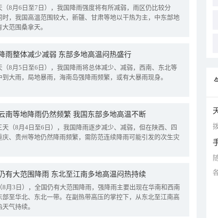
天（8月6日至7日），我国降雨强度将有所减弱，雨区仍比较分
同时，我国高温范围较大，新疆、甘肃等地以干热为主，中东部地
有大范围桑拿天。
降雨整体减少减弱 东部多地高温闷热盛行
天（8月5日至6日），我国降雨将总体减少、减弱，西南、东北等
中到大雨，局地暴雨，海南岛强降雨频繁，或有大暴雨现身。
云南等地降雨仍然频繁 我国东部多地高温不断
拨
三天（8月4日至6日），我国降雨逐步减少、减弱，但在陕西、四
重庆、贵州等地仍然降雨频繁，需防范连续降雨可能引发的次生灾
仍有大范围降雨 东北至江南多地高温闷热持续
（8月3日），全国仍有大范围降雨，强降雨主要出现在华南和西南
东部至华北、东北一带。在副热带高压的掌控下，从东北至江南高
热天气持续。