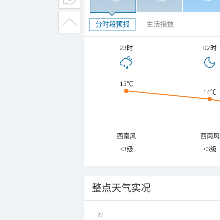
分时段预报
生活指数
23时
02时
15℃
14℃
西南风
西南风
<3级
<3级
整点天气实况
27