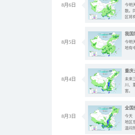
8月6日
今明
散。
区将
我国
8月5日
今明
地有
重庆
8月4日
未来
川、
害。
全国
8月3日
今天
地区
温闷