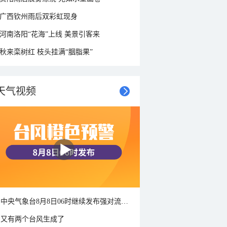
广西钦州雨后双彩虹现身
河南洛阳“花海”上线 美景引客来
秋来栾树红 枝头挂满“胭脂果”
天气视频
中央气象台8月8日06时继续发布强对流天气蓝色预警
又有两个台风生成了