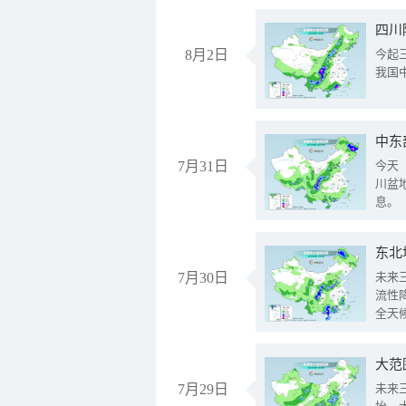
8月2日
今起
我国
中东
7月31日
今天
川盆
息。
东北
7月30日
未来
流性
全天
大范
7月29日
未来