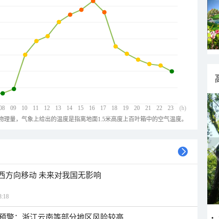
08
09
10
11
12
13
14
15
16
17
18
19
20
21
22
23
(h)
物理量，气象上给出的温度是指离地面1.5米高度上百叶箱中的空气温度。
偏西方向移动 未来对我国无影响
:18
预警：浙江云南等部分地区风险较高