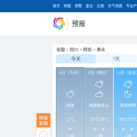
首页
预报
预警
雷达
云图
天气地图
专业产
预报
全国
>
四川
>
阿坝
>
黑水
今天
7天
8日（今天）
9日（明天）
10日（后天
阵雨
阵雨转多云
阵雨转晴
12℃
29℃
/
10℃
30℃
/
13℃
<3级
<3级
<3级