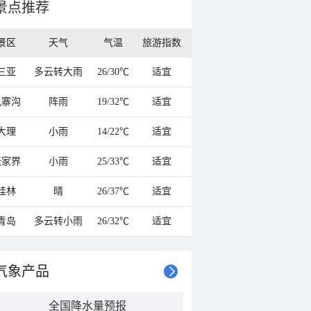
景点推荐
景区
天气
气温
旅游指数
三亚
多云转大雨
26/30℃
适宜
九寨沟
阵雨
19/32℃
适宜
大理
小雨
14/22℃
适宜
张家界
小雨
25/33℃
适宜
桂林
晴
26/37℃
适宜
青岛
多云转小雨
26/32℃
适宜
气象产品
全国降水量预报