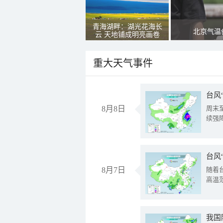
青海湖畔：湖光花海长
北京气温
云 天地铺成明亮画卷
重大天气事件
台风
8月8日
周末
续强
台风
8月7日
随着
高温