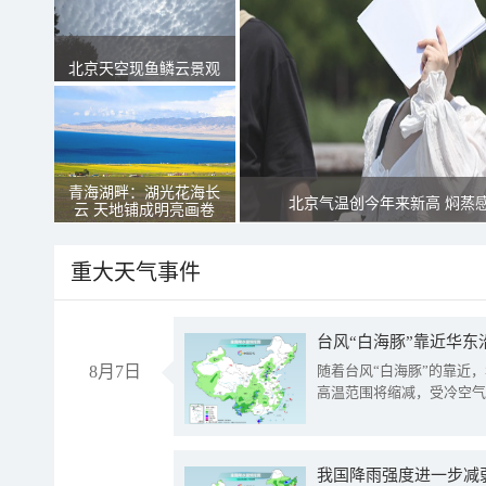
北京天空现鱼鳞云景观
青海湖畔：湖光花海长
北京气温创今年来新高 焖蒸
云 天地铺成明亮画卷
重大天气事件
台风“白海豚”靠近华东
8月7日
随着台风“白海豚”的靠近
高温范围将缩减，受冷空气