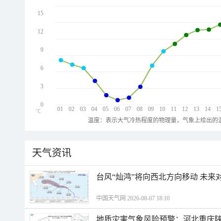
15
12
9
6
3
0
01
02
03
04
05
06
07
08
09
10
11
12
13
14
1
℃
温度：表示大气冷热程度的物理量，气象上给出的温
天气资讯
台风“灿鸿”将向西北方向移动 未来
中国天气网 2026-08-07 18:10
地质灾害气象风险预警：河北重庆