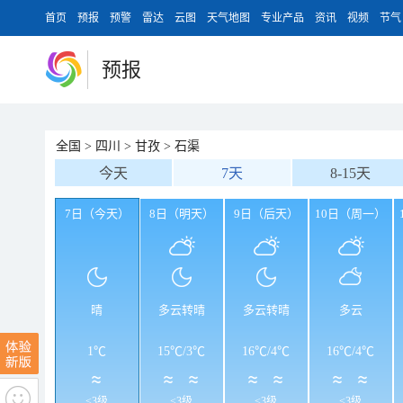
首页
预报
预警
雷达
云图
天气地图
专业产品
资讯
视频
节气
预报
全国
>
四川
>
甘孜
>
石渠
今天
7天
8-15天
7日（今天）
8日（明天）
9日（后天）
10日（周一）
晴
多云转晴
多云转晴
多云
1℃
15℃
/
3℃
16℃
/
4℃
16℃
/
4℃
<3级
<3级
<3级
<3级