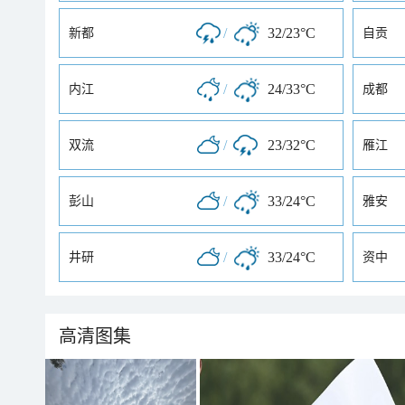
/
32/23°C
新都
自贡
/
24/33°C
内江
成都
/
23/32°C
双流
雁江
/
33/24°C
彭山
雅安
/
33/24°C
井研
资中
高清图集