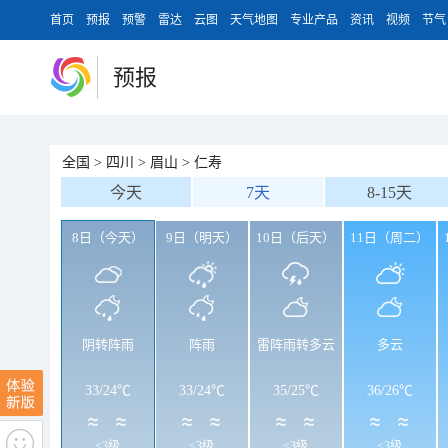
首页
预报
预警
雷达
云图
天气地图
专业产品
资讯
视频
节气
预报
全国
>
四川
>
眉山
>
仁寿
今天
7天
8-15天
8日（今天）
9日（明天）
10日（后天）
11日（周二）
阴转阵雨
阵雨
雷阵雨转多云
多云
33
/
24℃
33
/
24℃
35
/
25℃
36
/
26℃
<3级
<3级
<3级
<3级