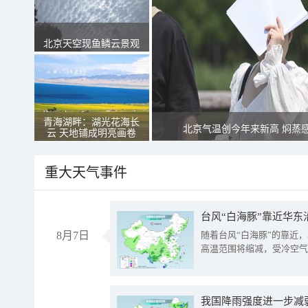
北京天空现鱼鳞云景观
青海湖畔：湖光花海长
北京气温创今年来新高 焖蒸
云 天地铺成明亮画卷
重大天气事件
台风“白海豚”靠近华东
8月7日
随着台风“白海豚”的靠近
高温范围将缩减，受冷空气