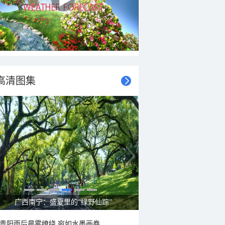
高清图集
广西南宁：盛夏里的“绿野仙踪”
贵阳雨后晨雾缭绕 宛如水墨画卷