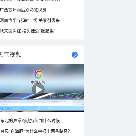
广西钦州雨后双彩虹现身
河南洛阳“花海”上线 美景引客来
秋来栾树红 枝头挂满“胭脂果”
天气视频
东北的异常闷热持续到什么时候
台风“白海豚”为什么会报出两条路径？