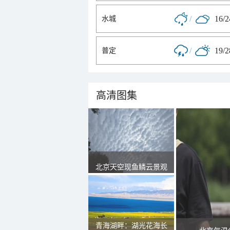
/
16/
水城
/
19/
普定
高清图集
北京天空现鱼鳞云景观
青海湖畔：湖光花海长