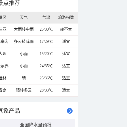
景点推荐
景区
天气
气温
旅游指数
三亚
大雨转中雨
25/30℃
较不宜
九寨沟
多云转阵雨
17/29℃
适宜
大理
小雨
15/20℃
适宜
张家界
小雨
24/35℃
适宜
桂林
晴
25/36℃
适宜
青岛
晴转多云
28/33℃
适宜
气象产品
全国降水量预报