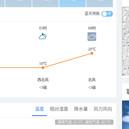
蓝天预报
05时
08时
20℃
18℃
西北风
北风
<3级
<3级
温度
相对湿度
降水量
风力风向
最高气温: 22.5℃ , 最低气温: 18.7℃