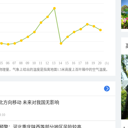
05
06
07
08
09
10
11
12
13
14
15
16
17
18
19
20
(h)
物理量，气象上给出的温度是指离地面1.5米高度上百叶箱中的空气温度。
西北方向移动 未来对我国无影响
:10
预警：河北重庆陕西等部分地区风险较高