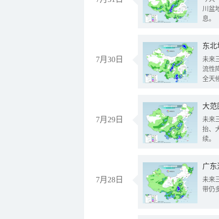
川盆
息。
东北
7月30日
未来
流性
全天
大范
7月29日
未来
抬、
续。
广东
7月28日
未来
带仍