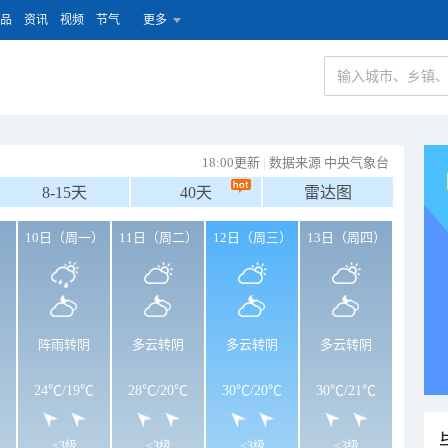
品
资讯
视频
节气
更多
18:00更新
|
数据来源 中央气象台
8-15天
40天
雷达图
）
10日（周一）
11日（周二）
12日（周三）
13日（周四）
阵雨转阴
多云转阴
多云转阴
多云转阴
24℃
/
19℃
28℃
/
20℃
30℃
/
20℃
30℃
/
21℃
<3级
<3级
<3级
<3级