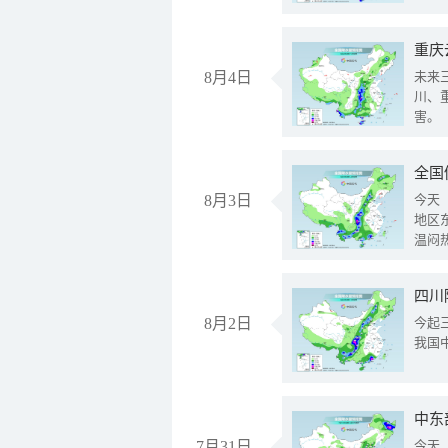
重庆
8月4日
未来
川、
害。
全国
8月3日
今天
地区
温闷
8月2日
今起
我国
中东
7月31日
今天