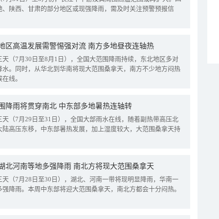
地、陕西、甘肃的部分地区或现强降雨，需及时关注预警预报信
地区高温发展需警惕强对流 南方多地昼夜连轴热
三天（7月30日至8月1日），全国大范围降雨持续，东北地区多对
降水。同时，从华北到华南将现大范围桑拿天，南方不少地方闷热
候在线。
围降雨将贯穿南北 中东部多地暑热连轴转
三天（7月29日至31日），全国大部雨水在线，随着副热带高压北
大陆高压东移，中东部暑热发展，加上湿度较大，大范围桑拿天持
湖北河南等地多强降雨 南北方将现大范围桑拿天
三天（7月28日至30日），湖北、河南一带将现明显降雨，华南一
多强降雨。本周中东部将迎大范围桑拿天，南北方都会十分闷热。