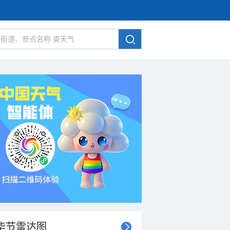
毕节雷达图