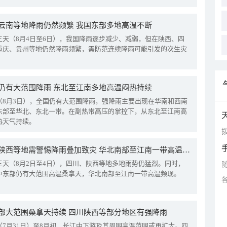
云南等地降雨仍然频繁 我国东部多地高温不断
三天（8月4日至6日），我国降雨逐步减少、减弱，但在陕西、四
重庆、贵州等地仍然降雨频繁，需防范连续降雨可能引发的次生灾
仍有大范围降雨 东北至江南多地高温闷热持续
（8月3日），全国仍有大范围降雨，强降雨主要出现在华南和西南
东部至华北、东北一带。在副热带高压的掌控下，从东北至江南高
热天气持续。
拨
四川陕西等地需警惕降雨叠加致灾 华北南部至江南一带高温频现
三天（8月2日至4日），四川、陕西等地多地雨势仍猛烈。同时，
中东部仍有大范围高温桑拿天，华北南部至江南一带高温频现。
部大范围桑拿天持续 四川陕西等部分地区有强降雨
（7月31日）至8月初，长江中下游及其周围高温范围或再扩大。四