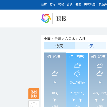
首页
预报
预警
雷达
云图
天气地图
专业产
预报
全国
>
贵州
>
六盘水
>
六枝
今天
7天
7日（今天）
8日（明天）
9日（后天
阴
多云转阵雨
阴
18℃
27℃
/
19℃
26℃
/
19℃
<3级
<3级
<3级