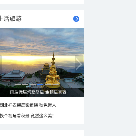
生活旅游
雨后峨眉沟壑尽显 金顶显真容
湖北神农架晨雾缭绕 秋色迷人
换个视角看秋景 竟然这么美！