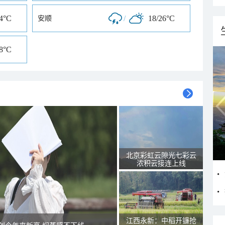
24°C
/
18/26°C
安顺
28°C
北京彩虹云隙光七彩云
浓积云接连上线
江西永新：中稻开镰抢