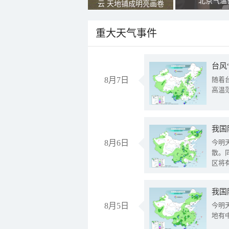
北京气温
云 天地铺成明亮画卷
重大天气事件
台风
8月7日
随着
高温
8月6日
今明
散。
区将
我国
8月5日
今明
地有