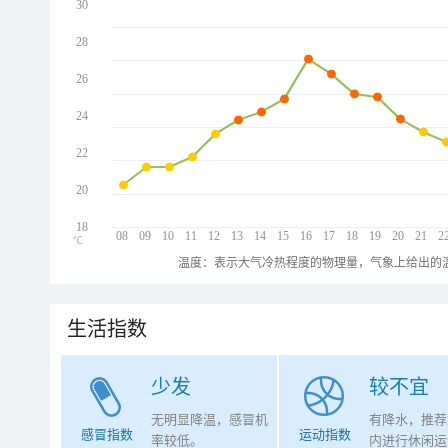
30
28
26
24
22
20
18
08
09
10
11
12
13
14
15
16
17
18
19
20
21
2
℃
温度：表示大气冷热程度的物理量，气象上给出的温
生活指数
少发
较不宜
无明显降温，感冒机
有降水，推荐
感冒指数
运动指数
率较低。
内进行休闲运