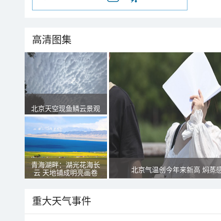
高清图集
北京天空现鱼鳞云景观
青海湖畔：湖光花海长
北京气温创今年来新高 焖蒸
云 天地铺成明亮画卷
重大天气事件