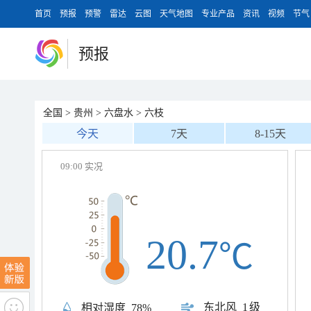
首页
预报
预警
雷达
云图
天气地图
专业产品
资讯
视频
节气
预报
全国
>
贵州
>
六盘水
>
六枝
今天
7天
8-15天
09:00 实况
20.7
℃
东北风
1级
相对湿度
78%