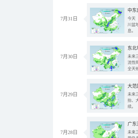
中东
7月31日
今天
川盆
息。
东北
7月30日
未来
流性
全天
大范
7月29日
未来
抬、
续。
广东
7月28日
未来