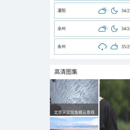
/
34/
灌阳
/
34/
全州
/
35/
永州
高清图集
北京天空现鱼鳞云景观