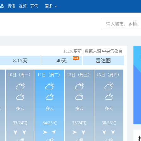
品
资讯
视频
节气
更多
11:30更新
|
数据来源 中央气象台
8-15天
40天
雷达图
）
10日（周一）
11日（周二）
12日（周三）
13日（周四）
云
多云
多云
多云
多云
33
/
24℃
34
/
25℃
33
/
24℃
36
/
26℃
<3级
<3级
<3级
<3级