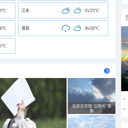
23°C
/
35/25°C
江永
24°C
/
36/26°C
道县
25°C
北京天空现“云隙光”景
象