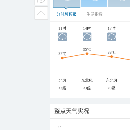
分时段预报
生活指数
11时
14时
17时
35℃
33℃
32℃
北风
东北风
东北风
<3级
<3级
<3级
整点天气实况
37