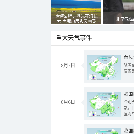
青海湖畔：湖光花海长
北京气温
云 天地铺成明亮画卷
重大天气事件
台风
8月7日
随着
高温
8月6日
今明
散。
区将
我国