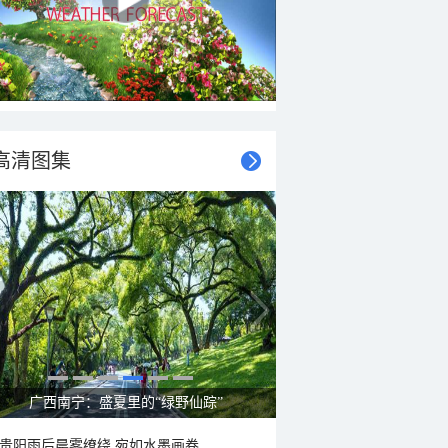
高清图集
呼伦贝尔草原 藏着最治愈的蓝天白云
贵阳雨后晨雾缭绕 宛如水墨画卷