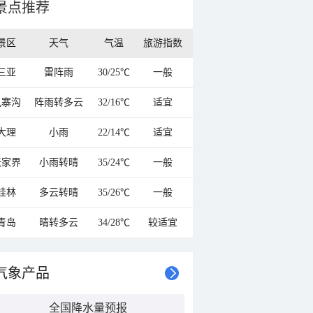
景点推荐
景区
天气
气温
旅游指数
三亚
雷阵雨
30/25℃
一般
九寨沟
阵雨转多云
32/16℃
适宜
大理
小雨
22/14℃
适宜
张家界
小雨转晴
35/24℃
一般
桂林
多云转晴
35/26℃
一般
青岛
晴转多云
34/28℃
较适宜
气象产品
全国降水量预报