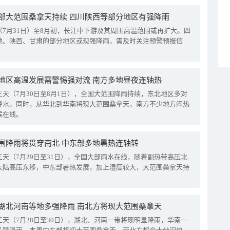
部大范围桑拿天持续 四川陕西等部分地区有强降雨
（7月31日）至8月初，长江中下游及其周围高温范围或再扩大。四
地、陕西、甘肃的部分地区或现强降雨，需及时关注预警预报信
地区高温发展需警惕强对流 南方多地昼夜连轴热
三天（7月30日至8月1日），全国大范围降雨持续，东北地区多对
降水。同时，从华北到华南将现大范围桑拿天，南方不少地方闷热
候在线。
围降雨将贯穿南北 中东部多地暑热连轴转
三天（7月29日至31日），全国大部雨水在线，随着副热带高压北
大陆高压东移，中东部暑热发展，加上湿度较大，大范围桑拿天持
湖北河南等地多强降雨 南北方将现大范围桑拿天
三天（7月28日至30日），湖北、河南一带将现明显降雨，华南一