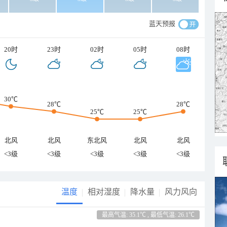
蓝天预报
20时
23时
02时
05时
08时
30℃
28℃
28℃
25℃
25℃
北风
北风
东北风
北风
北风
<3级
<3级
<3级
<3级
<3级
温度
相对湿度
降水量
风力风向
最高气温: 35.1℃ , 最低气温: 26.1℃