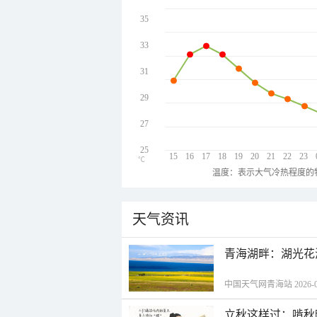
35
33
31
29
27
25
15
16
17
18
19
20
21
22
23
℃
温度：表示大气冷热程度的
天气资讯
青海湖畔：湖光花
中国天气网青海站 2026-08-
立秋这样过：啃秋