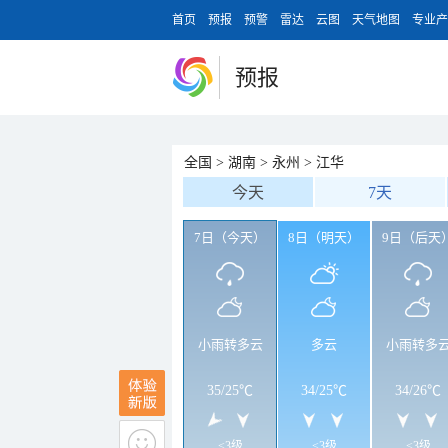
首页
预报
预警
雷达
云图
天气地图
专业产
预报
全国
>
湖南
>
永州
>
江华
今天
7天
7日（今天）
8日（明天）
9日（后天
小雨转多云
多云
小雨转多
35
/
25℃
34
/
25℃
34
/
26℃
<3级
<3级
<3级