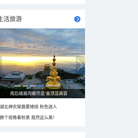
生活旅游
秋意浓 蓝天映衬下的哈尔滨伏尔加庄园
湖北神农架晨雾缭绕 秋色迷人
换个视角看秋景 竟然这么美！