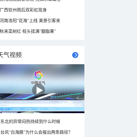
广西钦州雨后双彩虹现身
河南洛阳“花海”上线 美景引客来
秋来栾树红 枝头挂满“胭脂果”
天气视频
东北的异常闷热持续到什么时候
台风“白海豚”为什么会报出两条路径？