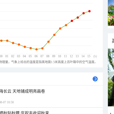
00
01
02
03
04
05
06
07
08
09
10
11
12
13
14
15
(h)
物理量，气象上给出的温度是指离地面1.5米高度上百叶箱中的空气温度。
海长云 天地铺成明亮画卷
07 10:58
晒秋贴秋膘 庆祝丰收迎秋来