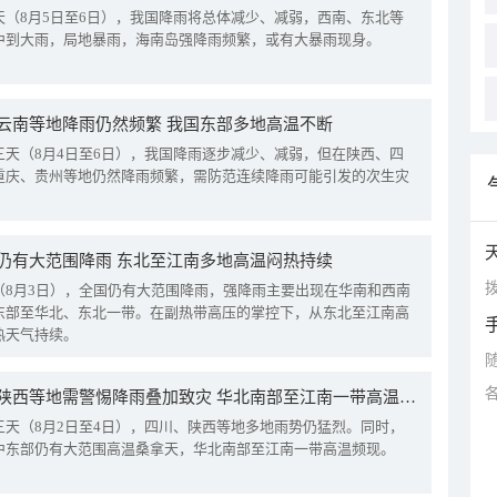
天（8月5日至6日），我国降雨将总体减少、减弱，西南、东北等
中到大雨，局地暴雨，海南岛强降雨频繁，或有大暴雨现身。
云南等地降雨仍然频繁 我国东部多地高温不断
三天（8月4日至6日），我国降雨逐步减少、减弱，但在陕西、四
重庆、贵州等地仍然降雨频繁，需防范连续降雨可能引发的次生灾
仍有大范围降雨 东北至江南多地高温闷热持续
拨
（8月3日），全国仍有大范围降雨，强降雨主要出现在华南和西南
东部至华北、东北一带。在副热带高压的掌控下，从东北至江南高
热天气持续。
四川陕西等地需警惕降雨叠加致灾 华北南部至江南一带高温频现
三天（8月2日至4日），四川、陕西等地多地雨势仍猛烈。同时，
中东部仍有大范围高温桑拿天，华北南部至江南一带高温频现。