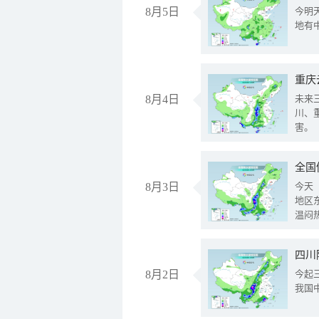
8月5日
今明
地有
重庆
8月4日
未来
川、
害。
全国
8月3日
今天
地区
温闷
8月2日
今起
我国