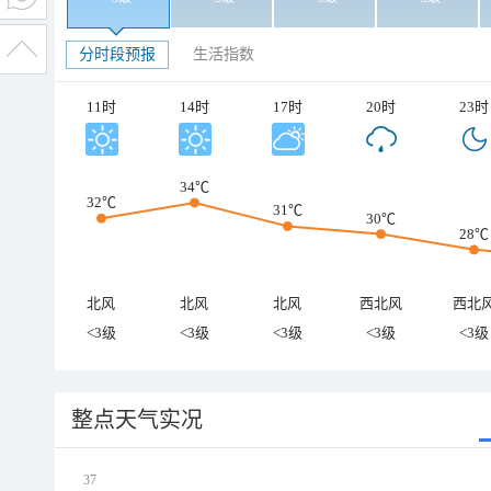
分时段预报
生活指数
11时
14时
17时
20时
23时
34℃
32℃
31℃
30℃
28℃
北风
北风
北风
西北风
西北
<3级
<3级
<3级
<3级
<3级
整点天气实况
37