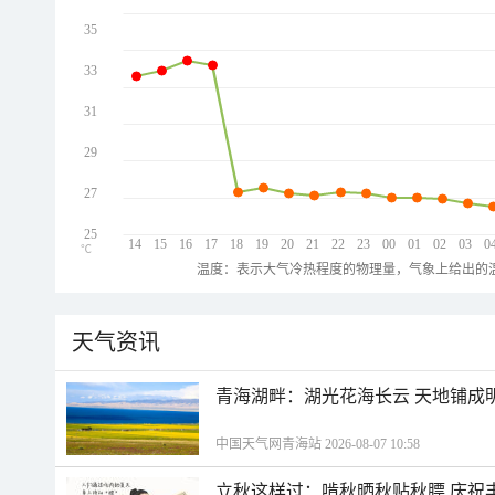
35
33
31
29
27
25
14
15
16
17
18
19
20
21
22
23
00
01
02
03
0
℃
温度：表示大气冷热程度的物理量，气象上给出的温
天气资讯
青海湖畔：湖光花海长云 天地铺成
中国天气网青海站 2026-08-07 10:58
立秋这样过：啃秋晒秋贴秋膘 庆祝