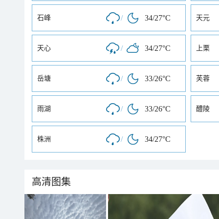
/
34/27°C
石峰
天元
/
34/27°C
天心
上栗
/
33/26°C
岳塘
芙蓉
/
33/26°C
雨湖
醴陵
/
34/27°C
株洲
高清图集