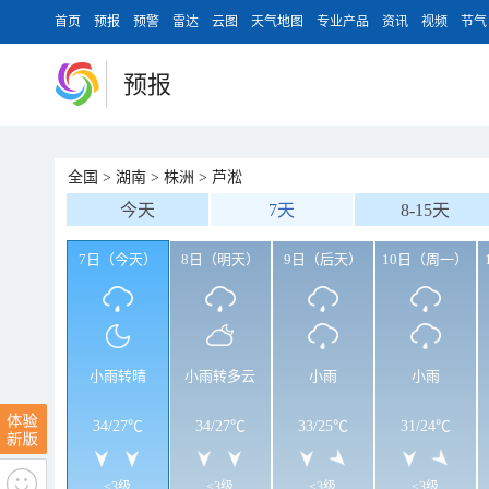
首页
预报
预警
雷达
云图
天气地图
专业产品
资讯
视频
节气
预报
全国
>
湖南
>
株洲
>
芦淞
今天
7天
8-15天
7日（今天）
8日（明天）
9日（后天）
10日（周一）
小雨转晴
小雨转多云
小雨
小雨
34
/
27℃
34
/
27℃
33
/
25℃
31
/
24℃
<3级
<3级
<3级
<3级