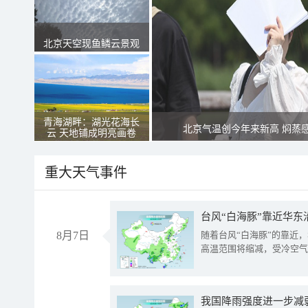
北京天空现鱼鳞云景观
青海湖畔：湖光花海长
北京气温创今年来新高 焖蒸
云 天地铺成明亮画卷
重大天气事件
台风“白海豚”靠近华东
8月7日
随着台风“白海豚”的靠近
高温范围将缩减，受冷空气