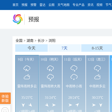
首页
预报
预警
雷达
云图
天气地图
专业产品
资讯
视频
节气
预报
全国
>
湖南
>
长沙
>
浏阳
今天
7天
8-15天
9日（今天）
10日（明天）
11日（后天）
12日（周三）
雷阵雨转多云
雷阵雨转大雨
中雨转小雨
中雨转多云
35
/
25℃
31
/
24℃
28
/
24℃
30
/
23℃
<3级转3-4级
3-4级
3-4级转<3级
<3级