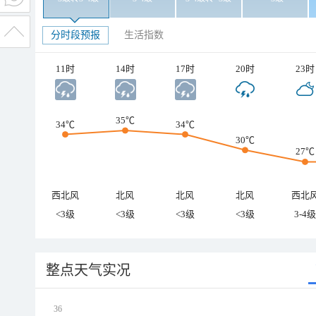
分时段预报
生活指数
11时
14时
17时
20时
23时
35℃
34℃
34℃
30℃
27℃
西北风
北风
北风
北风
西北
<3级
<3级
<3级
<3级
3-4级
整点天气实况
36