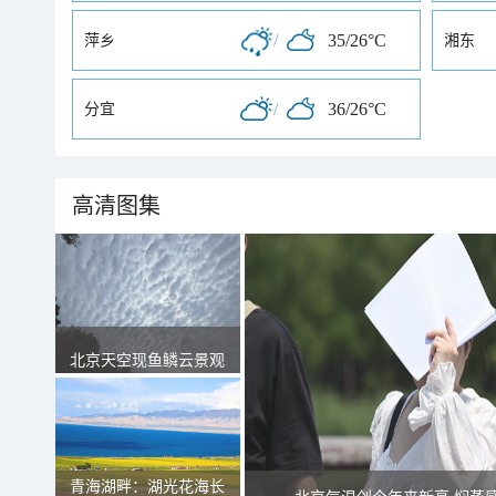
/
35/26°C
萍乡
湘东
/
36/26°C
分宜
高清图集
北京天空现鱼鳞云景观
青海湖畔：湖光花海长