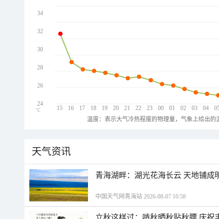
34
32
30
28
26
24
15
16
17
18
19
20
21
22
23
00
01
02
03
04
0
℃
温度：表示大气冷热程度的物理量，气象上给出的温
天气资讯
青海湖畔：湖光花海长云 天地铺成
中国天气网青海站 2026-08-07 10:58
立秋这样过：啃秋晒秋贴秋膘 庆祝