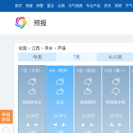
首页
预报
预警
雷达
云图
天气地图
专业产品
资讯
视频
节气
预报
全国
>
江西
>
萍乡
>
芦溪
今天
7天
8-15天
7日（今天）
8日（明天）
9日（后天）
10日（周一）
阵雨转多云
多云
阵雨转阴
阵雨转中雨
35
/
26℃
35
/
26℃
35
/
26℃
32
/
24℃
<3级
<3级
<3级
<3级