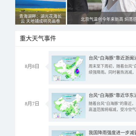
青海湖畔：湖光花海长
北京气温创今年来新高 焖蒸
云 天地铺成明亮画卷
重大天气事件
台风“白海豚”靠近浙闽
8月8日
周末至下周初，随着台风“
续强降雨。同时暑热消减，
台风“白海豚”靠近华东
8月7日
随着台风“白海豚”的靠近
高温范围将缩减，受冷空气