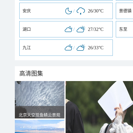
/
26/30°C
安庆
景德镇
/
27/32°C
湖口
东至
/
26/33°C
九江
高清图集
北京天空现鱼鳞云景观