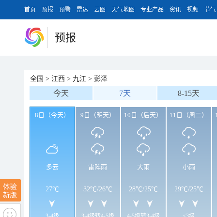
首页
预报
预警
雷达
云图
天气地图
专业产品
资讯
视频
节气
预报
全国
>
江西
>
九江
>
彭泽
今天
7天
8-15天
8日（今天）
9日（明天）
10日（后天）
11日（周二）
多云
雷阵雨
大雨
小雨
27℃
32℃
/
26℃
28℃
/
25℃
29℃
/
25℃
3-4级
3-4级转4-5级
4-5级转3-4级
<3级