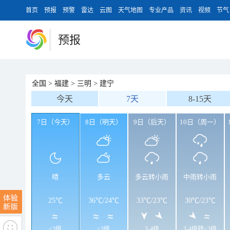
首页
预报
预警
雷达
云图
天气地图
专业产品
资讯
视频
节气
预报
全国
>
福建
>
三明
>
建宁
今天
7天
8-15天
7日（今天）
8日（明天）
9日（后天）
10日（周一）
晴
多云
多云转小雨
中雨转小雨
25℃
36℃
/
24℃
33℃
/
23℃
30℃
/
23℃
<3级
<3级
3-4级
3-4级转<3级