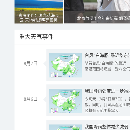
青海湖畔：湖光花海长
北京气温创今年来新高 焖蒸
云 天地铺成明亮画卷
重大天气事件
台风“白海豚”靠近华东
8月7日
随着台风“白海豚”的靠近
高温范围将缩减，受冷空气
8月6日
今明天（8月6日至7日）
散。同时，我国高温范围较
区将有大范围桑拿天。
我国降雨整体减少减弱