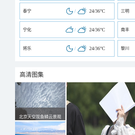
/
24/36°C
泰宁
三明
/
24/36°C
宁化
南丰
/
24/36°C
将乐
黎川
高清图集
北京天空现鱼鳞云景观